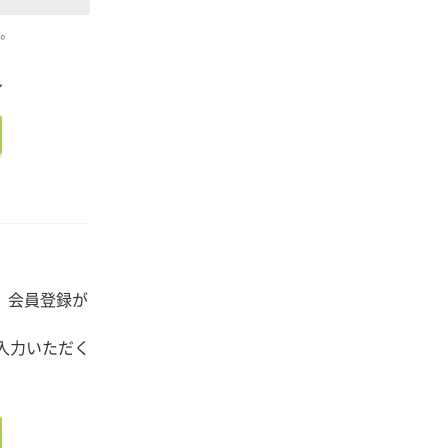
。
ン
ら
、会員登録が
入力いただく