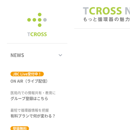
keyboard_arrow_down
NEWS
ジャーナル
JBC Live受付中！
ON AIR（ライブ配信）
学術集会速報
医局内での情報共有・教育に
動画コンテンツ
グループ登録はこちら
市場トピックス
最短で循環器情報を把握
有料プランで何が変わる？
特集
登録無料