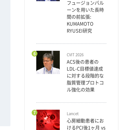
フュージョンバル
ーンを用いた長時
間の前拡張:
KUMAMOTO
RYUSEI研究
6
CVIT 2026
ACS後の患者の
LDL-C目標値達成
に対する段階的な
脂質管理プロトコ
ル強化の効果
7
Lancet
心房細動患者にお
けるPCI後1ヶ月 vs