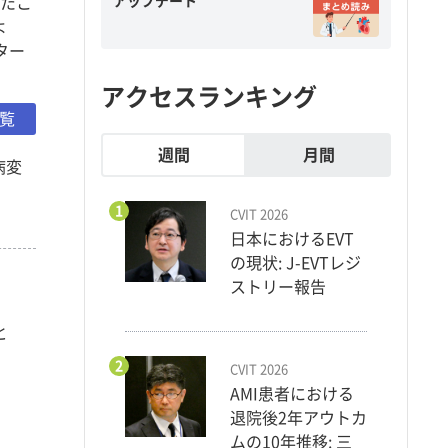
アップデート
ったこ
よ
ター
アクセスランキング
一覧
週間
月間
病変
1
CVIT 2026
日本におけるEVT
の現状: J-EVTレジ
ストリー報告
と
2
CVIT 2026
AMI患者における
退院後2年アウトカ
ムの10年推移: 三