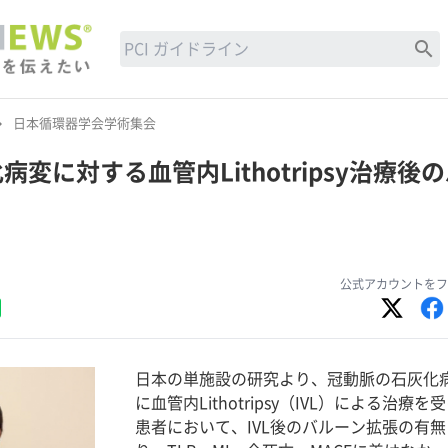
search
row_right
日本循環器学会学術集会
変に対する血管内Lithotripsy治療後
公式アカウントをフ
日本の単施設の研究より、冠動脈の石灰化
に血管内Lithotripsy（IVL）による治療を
患者において、IVL後のバルーン拡張の有