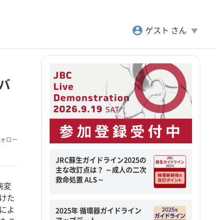
account_circle
play_arrow
ゲスト さん
のバ
ォロー
JRC蘇生ガイドライン2025の
主な改訂点は？ ～成人の二次
救命処置 ALS～
病変
受けた
無によ
2025年 循環器ガイドライン