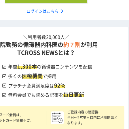
chevron_right
ログインはこちら
＼利用者数20,000人／
院勤務の循環器内科医の
約７割
が利用
TCROSS NEWSとは？
1,300本
check_box
年間
の循環器コンテンツを配信
医療機関
check_box
多くの
で採用
92%
check_box
プラチナ会員満足度は
毎日更新
check_box
無料会員でも読める記事を
ご登録内容の確認後、
ダード会員は、
当日〜2営業日以内に利用開始と
ットカード情報不要。
なります。