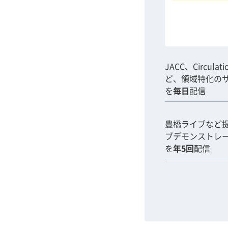
JACC、Circulat
ど、領域特化の
を
毎日
配信
豊橋ライブなど
ブデモンストレ
を
年5回
配信