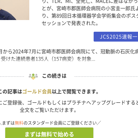
り、TLR、MI、全死亡、MACEに差はなか
とが、宮崎市郡医師会病院の小宮圭一郎氏
り、第89回日本循環器学会学術集会のポス
セッションで発表された。
JCS2025速報
1月から2024年7月に宮崎市郡医師会病院にて、冠動脈の石灰化
受けた連続患者135人（157病変）を対象...
この続きは
この記事は
ゴールド会員
以上で閲覧できます。
にご登録後、ゴールドもしくはプラチナへアップグレードする
全文をご覧いただけます。
＼まずは
無料
のスタンダード会員にご登録ください／
まずは無料で始める