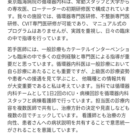
東京臨海病院の循環器内科は、常勤スタッフと大学から
の専攻医、ローテーターの初期研修医で構成されていま
す。我々の施設では、循環器専門医研修、不整脈専門医
研修、CVIT専門医研修が可能であり、 マニュアル式の
プログラムはありませんが、実践を重視し、日々の臨床
の中で指導を行っています。
若手医師には、一般診療もカテーテルインターベンショ
ンも臨床の中で多くの症例経験と専門医による指導が重
要だと思っています。循環器内科医は一般診療において
自ら診療にあたることも重要ですが、上級医の診療姿勢
や患者への接遇を見て学ぶこと、 他職種との情報共有
が大変重要であると私は考えています。当科では循環器
内科チームとして1日2回のICU・病棟回診を循環器内科
スタッフと病棟看護師で行っています。担当医の診療内
容を複数医師で共有し、治療方針の決定や見直しなども
複数の目でチェックしています。 看護師とも治療の方
向性、患者さんへの病状説明を共有することで意思統一
がされることを意識しています。