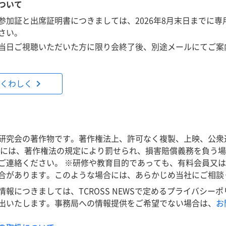
ついて
参加証と出席証明書につきましては、2026年8月末日までに専
さい。
当日ご視聴いただいた方に限り会終了後、別途メールにてご案
chevron_right
くわしく
研究会の著作物です。著作権法上、許可なく複製、上映、公衆
合には、著作権法の規定により罰せられ、損害賠償義務を負う
ご連絡ください。 ※研修や教育目的であっても、有料会員又
合があります。このような場合には、あらかじめ当社にご相談
情報につきましては、TCROSS NEWSで定めるプライバシー
出いたします。事務局への情報提供をご希望でない場合は、
お