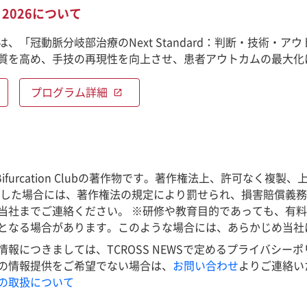
ce 2026について
ce 2026は、「冠動脈分岐部治療のNext Standard：判断
質を高め、手技の再現性を向上させ、患者アウトカムの最大化
プログラム詳細
open_in_new
e Bifurcation Clubの著作物です。著作権法上、許可
反した場合には、著作権法の規定により罰せられ、損害賠償義
当社までご連絡ください。 ※研修や教育目的であっても、有
となる場合があります。このような場合には、あらかじめ当社
につきましては、TCROSS NEWSで定めるプライバシーポリシーに
の情報提供をご希望でない場合は、
お問い合わせ
よりご連絡い
の取扱について