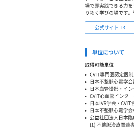
場で即実践できる力を
り拓く学びの場です。
公式サイト
open_in_new
単位について
取得可能単位
CVIT専門医認定医
日本不整脈心電学会
日本血管撮影・イン
CVIT心血管インタ
日本IVR学会・CV
日本不整脈心電学会
公益社団法人日本臨床
(1) 不整脈治療関