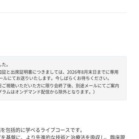
した。
証と出席証明書につきましては、2026年8月末日までに専用
メールにてお送りいたします。今しばらくお待ちください。
日ご視聴いただいた方に限り会終了後、別途メールにてご案内
グラムはオンデマンド配信から除外となります。）
先端を包括的に学べるライブコースです。
と“知”を基盤に、より先進的な技術と治療法を吸収し、臨床現