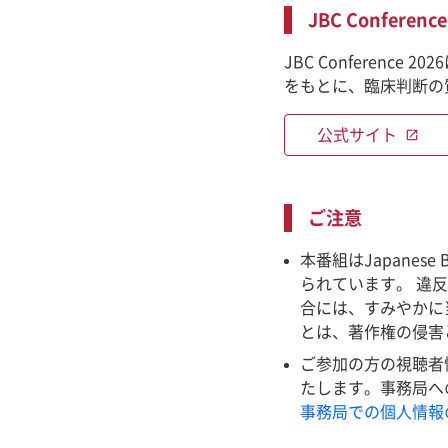
JBC Conferen
JBC Conferen
をもとに、臨床判断の
公式サイト
open_in_new
ご注意
本番組はJapanes
られています。 違
合には、すみやかに
とは、著作権の侵害
ご参加の方の視聴者情報
たします。事務局へ
事務局での個人情報