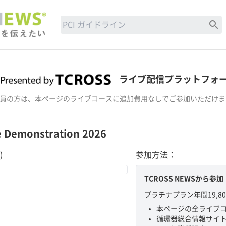
search
ライブ配信プラットフォ
ラチナ会員の方は、本ページのライブコースに追加費用なしでご参加いただけ
e Demonstration 2026
)
参加方法：
TCROSS NEWSから参加
プラチナプラン年間19,
本ページの全ライブ
循環器総合情報サイトT