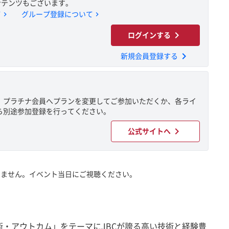
ンテンツもございます。
chevron_right
chevron_right
て
グループ登録について
chevron_right
ログインする
chevron_right
新規会員登録する
、プラチナ会員へプランを変更してご参加いただくか、各ライ
ら別途参加登録を行ってください。
chevron_right
公式サイトへ
いません。イベント当日にご視聴ください。
rd：判断・技術・アウトカム」をテーマにJBCが誇る高い技術と経験豊