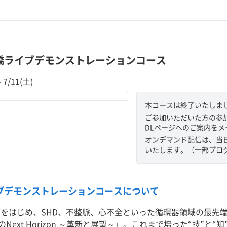
豊橋ライブデモンストレーションコース
 7/11(土)
本コースは終了いたしま
ご参加いただいた方の参加
DLページへのご案内を
オンデマンド配信は、当
いたします。（一部プロ
ブデモンストレーションコースについて
EVTをはじめ、SHD、不整脈、心不全といった循環器領域の最
Next Horizon ～革新と展望～」。これまで培った“技”