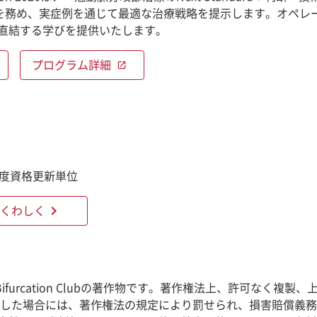
rが術者を務め、実症例を通じて最適な治療戦略を提示します。オ
直結する学びを提供いたします。
プログラム詳細
open_in_new
制度資格更新単位
chevron_right
くわしく
e Bifurcation Clubの著作物です。著作権法上、許可
反した場合には、著作権法の規定により罰せられ、損害賠償義