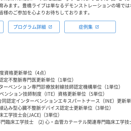
育みます。豊橋ライブは単なるデモンストレーションの場では
皆様のご参加を心よりお待ちしております。
プログラム詳細
症例集
open_in_new
open_in_new
制度資格更新単位（4点）
認定不整脈専門医更新単位（1単位）
ターベンション専門診療放射線技師認定機構単位（1単位）
ーベンション技師制度（ITE）資格更新単位（5単位）
IT合同認定インターベンションエキスパートナース（INE）更新
植込み型心臓不整脈デバイス認定士更新単位（3単位）
工学技士会(JACE)（3単位）
連専門臨床工学技士
(2) 心・血管カテーテル関連専門臨床工学技