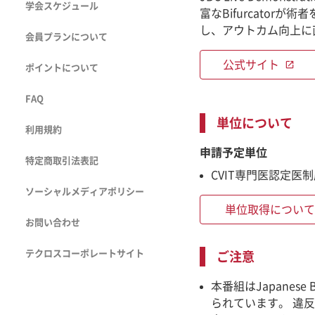
学会スケジュール
富なBifurcato
し、アウトカム向上に
会員プランについて
公式サイト
open_in_new
ポイントについて
FAQ
単位について
利用規約
申請予定単位
特定商取引法表記
CVIT専門医認定医
ソーシャルメディアポリシー
単位取得について
お問い合わせ
テクロスコーポレートサイト
ご注意
本番組はJapanes
られています。 違