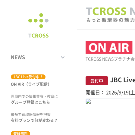
keyboard_arrow_down
NEWS
TCROSS NEWSプ
ジャーナル
JBC Live受付中！
JBC Liv
受付中
ON AIR（ライブ配信）
学術集会速報
開催日： 2026/9/19(土
医局内での情報共有・教育に
動画コンテンツ
グループ登録はこちら
市場トピックス
最短で循環器情報を把握
有料プランで何が変わる？
特集
登録無料