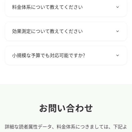
間などにより異なります。ご希望の公開時期を踏
料金体系について教えてください
まえ、無理のない制作スケジュールをご提案しま
す。
コンテンツの種類、規模、配信期間などにより料
金は異なります。詳細な料金や、貴社のニーズに
効果測定について教えてください
合わせたお見積もりは、ヒアリング・企画提案の
際にご提示します。
PV数、UU数、滞在時間などの基本指標に加え、ア
クセス者の独自属性による分析レポートもご提供
小規模な予算でも対応可能ですか?
します。配信結果を可視化し、今後の情報発信戦
略に活用いただける形でご報告します。
はい、貴社のご予算に応じた最適なプランをご提
案いたします。単発のスポンサード記事から、継
続的な連携まで、柔軟に対応可能ですので、まず
はお気軽にご相談ください。
お問い合わせ
詳細な読者属性データ、料金体系につきましては、下記よ