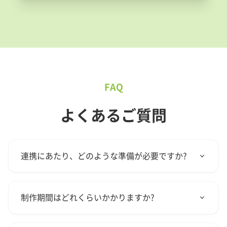
FAQ
よくあるご質問
連携にあたり、どのような準備が必要ですか?
特別な準備は不要です。初回ヒアリングにて、貴
社製品の現状や課題、当社に期待される内容をお
制作期間はどれくらいかかりますか?
伺いし、最適な情報発信の形をご提案します。
企画内容や取材の有無、貴社審査部門での確認期