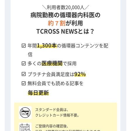
＼利用者数20,000人／
病院勤務の循環器内科医の
約７割
が利用
TCROSS NEWSとは？
1,300本
check_box
年間
の循環器コンテンツを配
信
医療機関
check_box
多くの
で採用
92%
check_box
プラチナ会員満足度は
check_box
無料会員でも読める記事を
毎日更新
スタンダード会員は、
クレジットカード情報不要。
ご登録内容の確認後、