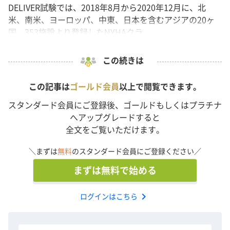
DELIVER試験では、2018年8月から2020年12月に、北
米、南米、ヨーロッパ、中東、日本を含むアジアの20ヶ
国、353施設より登録したNYHAクラ...
この続きは
この記事は
ゴールド会員
以上で閲覧できます。
スタンダード会員にご登録後、ゴールドもしくはプラチナ
へアップグレードすると
全文をご覧いただけます。
＼まずは
無料
のスタンダード会員にご登録ください／
まずは無料で始める
chevron_right
ログインはこちら