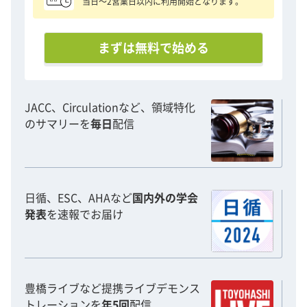
当日〜2営業日以内に利用開始となります。
まずは無料で始める
JACC、Circulationなど、領域特化
のサマリーを
毎日
配信
日循、ESC、AHAなど
国内外の学会
発表
を速報でお届け
豊橋ライブなど提携ライブデモンス
トレーションを
年5回
配信