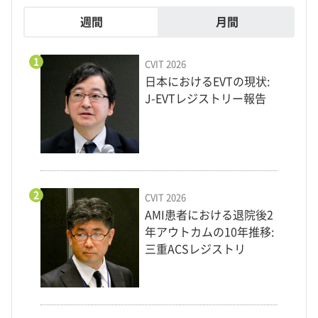
週間
月間
1
CVIT 2026
日本におけるEVTの現状:
J-EVTレジストリー報告
2
CVIT 2026
AMI患者における退院後2
年アウトカムの10年推移:
三重ACSレジストリ