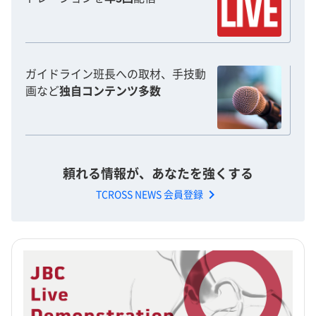
ガイドライン班長への取材、手技動
画など
独自コンテンツ多数
頼れる情報が、あなたを強くする
chevron_right
TCROSS NEWS 会員登録