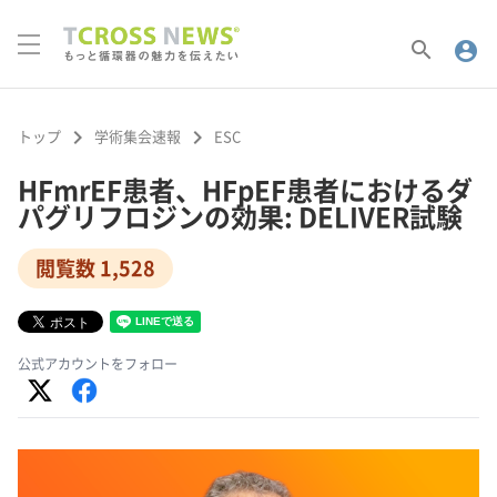
search
account_circle
keyboard_arrow_right
keyboard_arrow_right
トップ
学術集会速報
ESC
HFmrEF患者、HFpEF患者におけるダ
パグリフロジンの効果: DELIVER試験
閲覧数 1,528
公式アカウントをフォロー