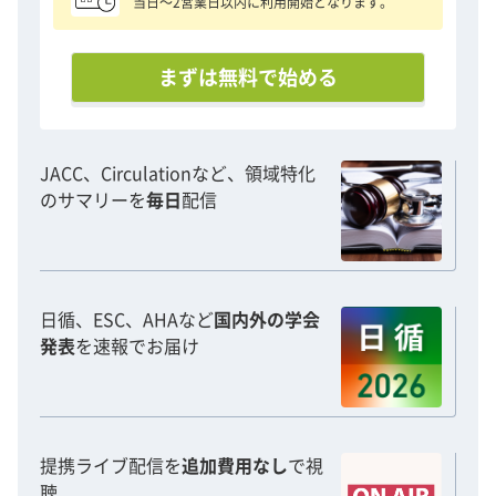
当日〜2営業日以内に利用開始となります。
まずは無料で始める
JACC、Circulationなど、領域特化
のサマリーを
毎日
配信
日循、ESC、AHAなど
国内外の学会
発表
を速報でお届け
提携ライブ配信を
追加費用なし
で視
聴