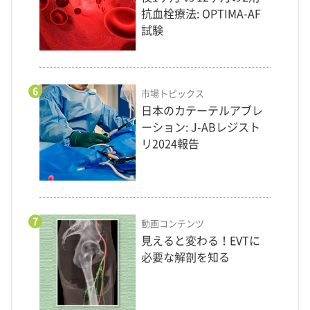
抗血栓療法: OPTIMA-AF
試験
6
市場トピックス
日本のカテーテルアブレ
ーション: J-ABレジスト
リ2024報告
7
動画コンテンツ
見えると変わる！EVTに
必要な解剖を知る