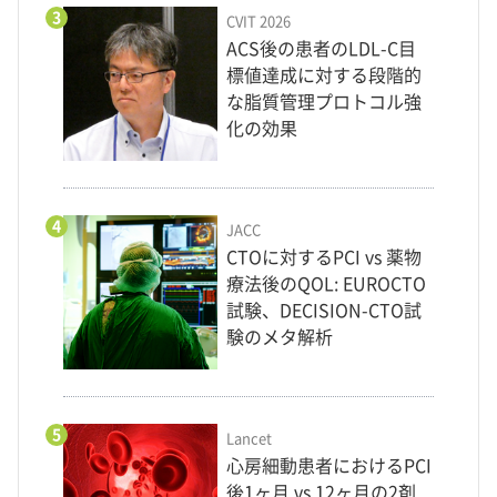
3
CVIT 2026
ACS後の患者のLDL-C目
標値達成に対する段階的
な脂質管理プロトコル強
化の効果
4
JACC
CTOに対するPCI vs 薬物
療法後のQOL: EUROCTO
試験、DECISION-CTO試
験のメタ解析
5
Lancet
心房細動患者におけるPCI
後1ヶ月 vs 12ヶ月の2剤