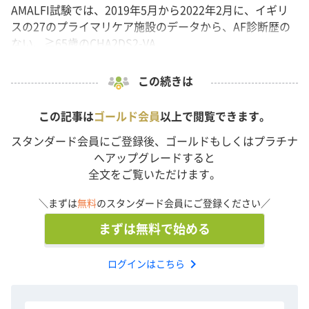
AMALFI試験では、2019年5月から2022年2月に、イギリ
スの27のプライマリケア施設のデータから、AF診断歴の
ない、≧65歳のCHA2DS2-VA...
この続きは
この記事は
ゴールド会員
以上で閲覧できます。
スタンダード会員にご登録後、ゴールドもしくはプラチナ
へアップグレードすると
全文をご覧いただけます。
＼まずは
無料
のスタンダード会員にご登録ください／
まずは無料で始める
chevron_right
ログインはこちら