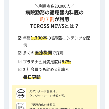
＼利用者数20,000人／
病院勤務の循環器内科医の
約７割
が利用
TCROSS NEWSとは？
1,300本
check_box
年間
の循環器コンテンツを配
信
医療機関
check_box
多くの
で採用
97%
check_box
プラチナ会員満足度は
check_box
無料会員でも読める記事を
毎日更新
スタンダード会員は、
クレジットカード情報不要。
ご登録内容の確認後、