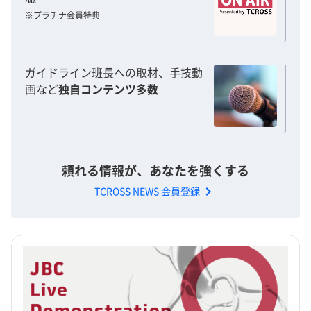
※プラチナ会員特典
ガイドライン班長への取材、手技動
画など
独自コンテンツ多数
頼れる情報が、あなたを強くする
chevron_right
TCROSS NEWS 会員登録