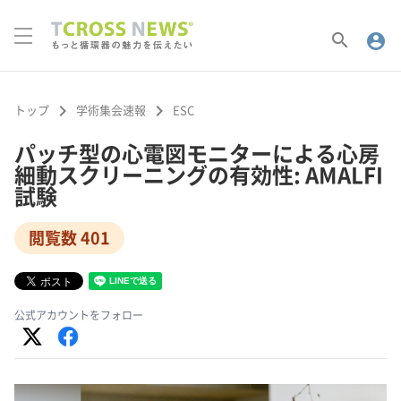
search
account_circle
keyboard_arrow_right
keyboard_arrow_right
トップ
学術集会速報
ESC
パッチ型の心電図モニターによる心房
細動スクリーニングの有効性: AMALFI
試験
閲覧数 401
公式アカウントをフォロー