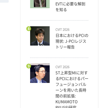
EVTに必要な解剖
を知る
8
CVIT 2026
日本におけるPCIの
現状: J-PCIレジス
トリー報告
9
CVIT 2026
ST上昇型MIに対す
るPCIにおけるパー
フュージョンバル
ーンを用いた長時
間の前拡張:
KUMAMOTO
RYUSEI研究