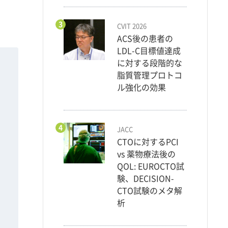
3
CVIT 2026
ACS後の患者の
LDL-C目標値達成
に対する段階的な
脂質管理プロトコ
ル強化の効果
4
JACC
CTOに対するPCI
vs 薬物療法後の
QOL: EUROCTO試
験、DECISION-
CTO試験のメタ解
析