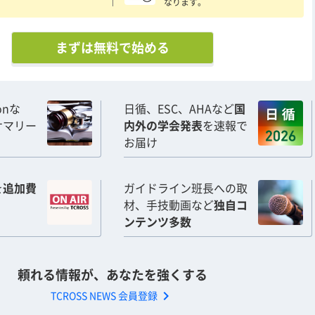
なります。
まずは無料で始める
ionな
日循、ESC、AHAなど
国
サマリー
内外の学会発表
を速報で
お届け
を
追加費
ガイドライン班長への取
材、手技動画など
独自コ
ンテンツ多数
頼れる情報が、あなたを強くする
chevron_right
TCROSS NEWS 会員登録