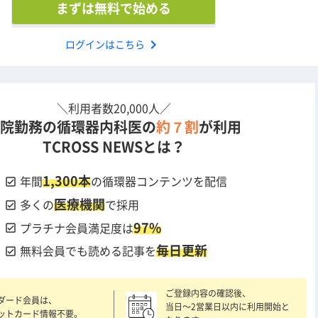
まずは無料で始める
chevron_right
ログインはこちら
＼利用者数20,000人／
院勤務の循環器内科医の
約７割
が利用
TCROSS NEWSとは？
1,300本
check_box
年間
の循環器コンテンツを配信
医療機関
check_box
多くの
で採用
97%
check_box
プラチナ会員満足度は
毎日更新
check_box
無料会員でも読める記事を
ご登録内容の確認後、
ダード会員は、
当日〜2営業日以内に利用開始と
ットカード情報不要。