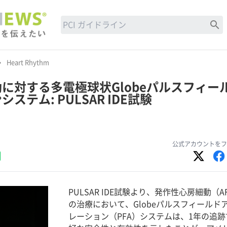
search
row_right
Heart Rhythm
に対する多電極球状Globeパルスフィー
ステム: PULSAR IDE試験
公式アカウントをフ
PULSAR IDE試験より、発作性心房細動（A
の治療において、Globeパルスフィールド
レーション（PFA）システムは、1年の追跡