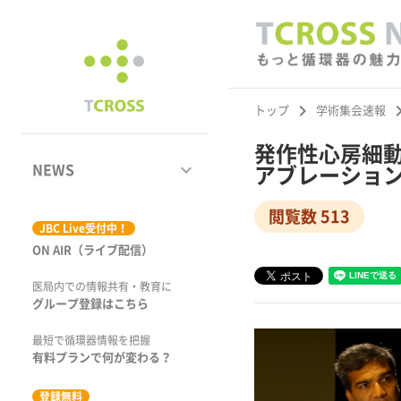
keyboard_arrow_right
keyboard_ar
トップ
学術集会速報
発作性心房細動
keyboard_arrow_down
NEWS
アブレーションシ
閲覧数 513
ジャーナル
JBC Live受付中！
ON AIR（ライブ配信）
学術集会速報
医局内での情報共有・教育に
動画コンテンツ
グループ登録はこちら
市場トピックス
最短で循環器情報を把握
有料プランで何が変わる？
特集
登録無料