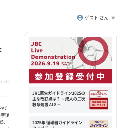
account_circle
play_arrow
ゲスト さん
:
ォロー
JRC蘇生ガイドライン2025の
主な改訂点は？ ～成人の二次
救命処置 ALS～
PAC
治療後
5.
2025年 循環器ガイドライン