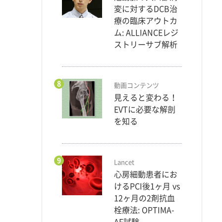
変に対するDCB治
療の臨床アウトカ
ム: ALLIANCEレジ
ストリーサブ解析
8
動画コンテンツ
見えると変わる！
EVTに必要な解剖
を知る
9
Lancet
心房細動患者にお
けるPCI後1ヶ月 vs
12ヶ月の2剤抗血
栓療法: OPTIMA-
AF試験