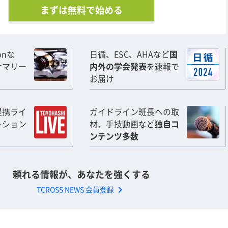
まずは無料で始める
ionな
日循、ESC、AHAなど
国
サマリー
内外の学会発表
を速報で
お届け
提携ライ
ガイドライン班長への取
ーション
材、手技動画など
独自コ
ンテンツ多数
頼れる情報が、あなたを強くする
chevron_right
TCROSS NEWS 会員登録