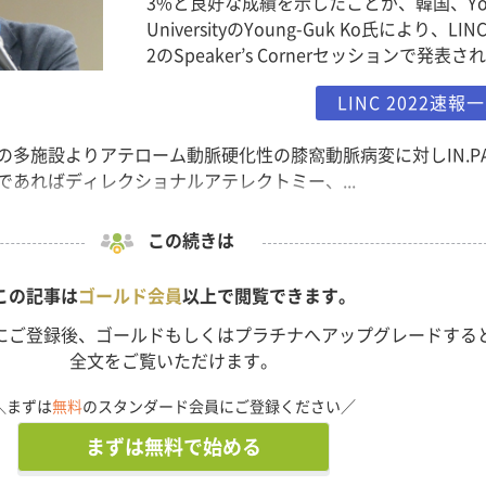
3%と良好な成績を示したことが、韓国、Yon
UniversityのYoung-Guk Ko氏により、LINC
2のSpeaker’s Cornerセッションで発表さ
LINC 2022速報
国の多施設よりアテローム動脈硬化性の膝窩動脈病変に対しIN.PA
であればディレクショナルアテレクトミー、...
この続きは
この記事は
ゴールド会員
以上で閲覧できます。
にご登録後、ゴールドもしくはプラチナへアップグレードする
全文をご覧いただけます。
＼まずは
無料
のスタンダード会員にご登録ください／
まずは無料で始める