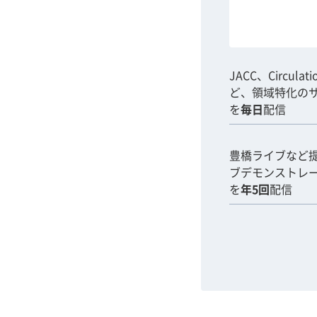
JACC、Circulat
ど、領域特化の
を
毎日
配信
豊橋ライブなど
ブデモンストレ
を
年5回
配信