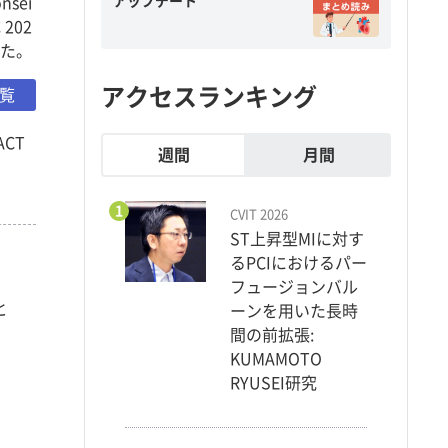
アップデート
sei
 202
れた。
アクセスランキング
一覧
CT
週間
月間
1
CVIT 2026
ST上昇型MIに対す
るPCIにおけるパー
フュージョンバル
と
ーンを用いた長時
間の前拡張:
KUMAMOTO
RYUSEI研究