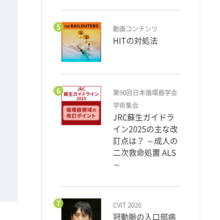
5
動画コンテンツ
HITの対処法
6
第90回日本循環器学会
学術集会
JRC蘇生ガイドラ
イン2025の主な改
訂点は？ ～成人の
二次救命処置 ALS
～
7
CVIT 2026
冠動脈の入口部病