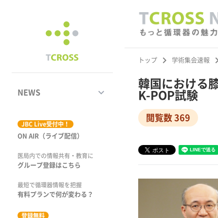
keyboard_arrow_right
keyboard_ar
トップ
学術集会速報
韓国における膝窩
keyboard_arrow_down
NEWS
K-POP試験
閲覧数 369
ジャーナル
JBC Live受付中！
ON AIR（ライブ配信）
学術集会速報
医局内での情報共有・教育に
動画コンテンツ
グループ登録はこちら
市場トピックス
最短で循環器情報を把握
有料プランで何が変わる？
特集
登録無料