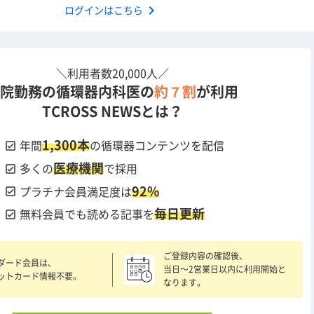
chevron_right
ログインはこちら
＼利用者数20,000人／
院勤務の循環器内科医の
約７割
が利用
TCROSS NEWSとは？
1,300本
check_box
年間
の循環器コンテンツを配信
医療機関
check_box
多くの
で採用
92%
check_box
プラチナ会員満足度は
毎日更新
check_box
無料会員でも読める記事を
ご登録内容の確認後、
ダード会員は、
当日〜2営業日以内に利用開始と
ットカード情報不要。
なります。