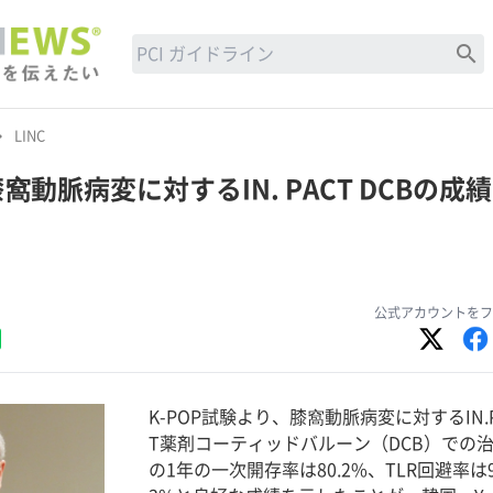
search
row_right
LINC
動脈病変に対するIN. PACT DCBの成績
公式アカウントをフ
K-POP試験より、膝窩動脈病変に対するIN.
T薬剤コーティッドバルーン（DCB）での
の1年の一次開存率は80.2%、TLR回避率は9