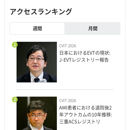
アクセスランキング
週間
月間
1
CVIT 2026
日本におけるEVTの現状:
J-EVTレジストリー報告
2
CVIT 2026
AMI患者における退院後2
年アウトカムの10年推移:
三重ACSレジストリ