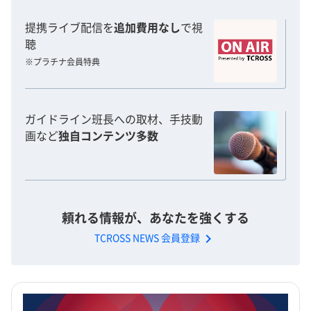
提携ライブ配信を
追加費用なし
で視
聴
※プラチナ会員特典
ガイドライン班長への取材、手技動
画など
独自コンテンツ多数
頼れる情報が、あなたを強くする
chevron_right
TCROSS NEWS 会員登録