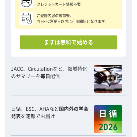
クレジットカード情報不要。
ご登録内容の確認後、
当日〜2営業日以内に利用開始となります。
まずは無料で始める
JACC、Circulationなど、領域特化
のサマリーを
毎日
配信
日循、ESC、AHAなど
国内外の学会
発表
を速報でお届け