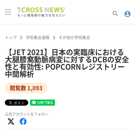
search
account_circle
keyboard_arrow_right
keyboard_arrow_right
トップ
学術集会速報
その他の学術集会
【JET 2021】日本の実臨床における
大腿膝窩動脈病変に対するDCBの安全
性と有効性: POPCORNレジストリー
中間解析
閲覧数 1,093
公式アカウントをフォロー