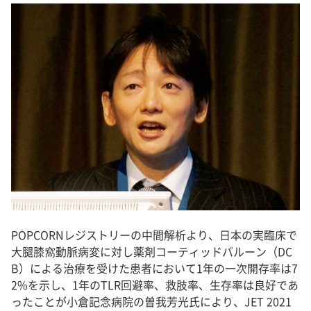
POPCORNレジストリーの中間解析より、日本の実臨床で
大腿膝窩動脈病変に対し薬剤コーティッドバルーン（DC
B）による治療を受けた患者において1年の一次開存率は7
2%を示し、1年のTLR回避率、救肢率、生存率は良好であ
ったことが小倉記念病院の曽我芳光氏により、JET 2021