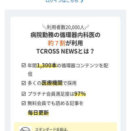
chevron_right
ログインはこちら
＼利用者数20,000人／
病院勤務の循環器内科医の
約７割
が利用
TCROSS NEWSとは？
1,300本
check_box
年間
の循環器コンテンツを配
信
医療機関
check_box
多くの
で採用
97%
check_box
プラチナ会員満足度は
check_box
無料会員でも読める記事を
毎日更新
スタンダード会員は、