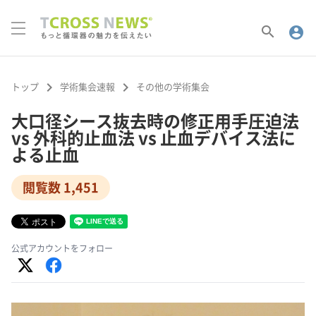
search
account_circle
keyboard_arrow_right
keyboard_arrow_right
トップ
学術集会速報
その他の学術集会
大口径シース抜去時の修正用手圧迫法
vs 外科的止血法 vs 止血デバイス法に
よる止血
閲覧数 1,451
公式アカウントをフォロー