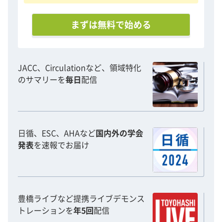
まずは無料で始める
JACC、Circulationなど、領域特化
のサマリーを
毎日
配信
日循、ESC、AHAなど
国内外の学会
発表
を速報でお届け
豊橋ライブなど提携ライブデモンス
トレーションを
年5回
配信