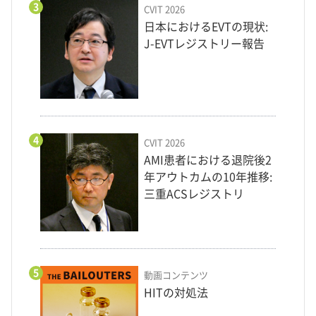
3
CVIT 2026
日本におけるEVTの現状:
J-EVTレジストリー報告
4
CVIT 2026
AMI患者における退院後2
年アウトカムの10年推移:
三重ACSレジストリ
5
動画コンテンツ
HITの対処法