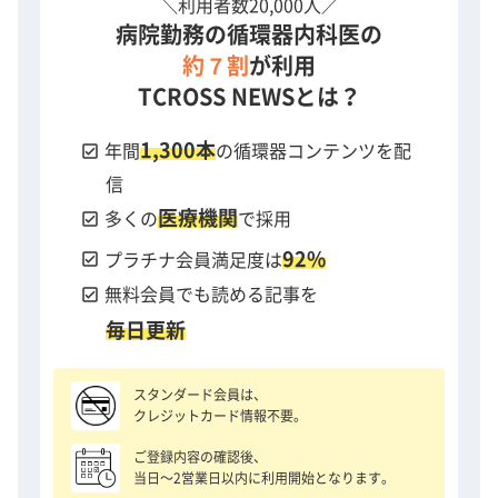
＼利用者数20,000人／
病院勤務の循環器内科医の
約７割
が利用
TCROSS NEWSとは？
1,300本
check_box
年間
の循環器コンテンツを配
信
医療機関
check_box
多くの
で採用
92%
check_box
プラチナ会員満足度は
check_box
無料会員でも読める記事を
毎日更新
スタンダード会員は、
クレジットカード情報不要。
ご登録内容の確認後、
当日〜2営業日以内に利用開始となります。