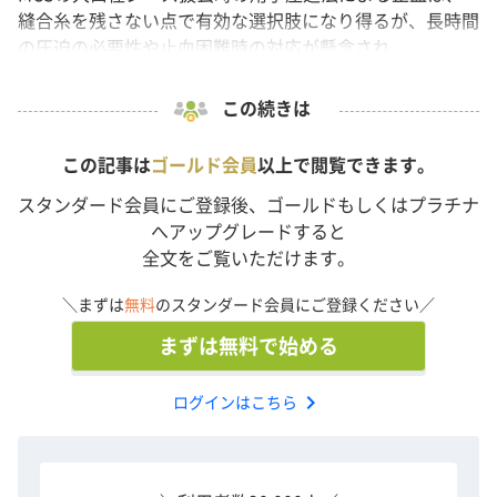
縫合糸を残さない点で有効な選択肢になり得るが、長時間
の圧迫の必要性や止血困難時の対応が懸念され...
この続きは
この記事は
ゴールド会員
以上で閲覧できます。
スタンダード会員にご登録後、ゴールドもしくはプラチナ
へアップグレードすると
全文をご覧いただけます。
＼まずは
無料
のスタンダード会員にご登録ください／
まずは無料で始める
chevron_right
ログインはこちら