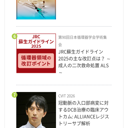
6
第90回日本循環器学会学術集
会
JRC蘇生ガイドライン
2025の主な改訂点は？ ～
成人の二次救命処置 ALS
～
7
CVIT 2026
冠動脈の入口部病変に対
するDCB治療の臨床アウ
トカム: ALLIANCEレジス
トリーサブ解析