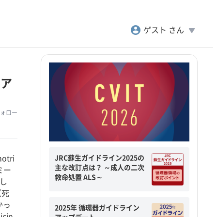
account_circle
play_arrow
ゲスト さん
ルア
ォロー
JRC蘇生ガイドライン2025の
tri
主な改訂点は？ ～成人の二次
ミー
救命処置 ALS～
較し
（死
かっ
2025年 循環器ガイドライン
cin