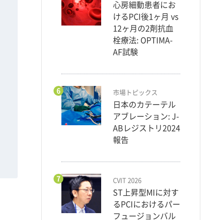
心房細動患者にお
けるPCI後1ヶ月 vs
12ヶ月の2剤抗血
栓療法: OPTIMA-
AF試験
6
市場トピックス
日本のカテーテル
アブレーション: J-
ABレジストリ2024
報告
7
CVIT 2026
ST上昇型MIに対す
るPCIにおけるパー
フュージョンバル