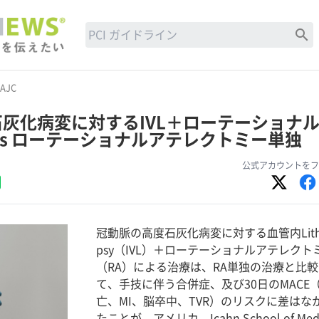
search
AJC
灰化病変に対するIVL＋ローテーショナ
vs ローテーショナルアテレクトミー単独
公式アカウントをフ
冠動脈の高度石灰化病変に対する血管内Litho
psy（IVL）＋ローテーショナルアテレクト
（RA）による治療は、RA単独の治療と比
て、手技に伴う合併症、及び30日のMACE
亡、MI、脳卒中、TVR）のリスクに差はな
たことが、アメリカ、Icahn School of Medi