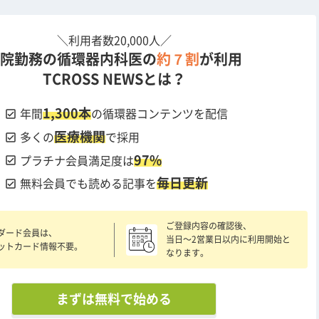
＼利用者数20,000人／
院勤務の循環器内科医の
約７割
が利用
TCROSS NEWSとは？
1,300本
check_box
年間
の循環器コンテンツを配信
医療機関
check_box
多くの
で採用
97%
check_box
プラチナ会員満足度は
毎日更新
check_box
無料会員でも読める記事を
ご登録内容の確認後、
ダード会員は、
当日〜2営業日以内に利用開始と
ットカード情報不要。
なります。
まずは無料で始める