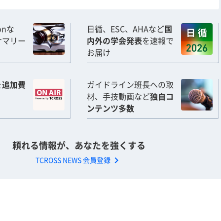
ionな
日循、ESC、AHAなど
国
サマリー
内外の学会発表
を速報で
お届け
を
追加費
ガイドライン班長への取
材、手技動画など
独自コ
ンテンツ多数
頼れる情報が、あなたを強くする
chevron_right
TCROSS NEWS 会員登録