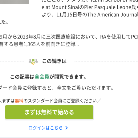
e at Mount SinaiのPier Pasquale Leon
より、11月15日号のThe American Journal 
れた。
1年9月から2023年8月に三次医療施設において、RAを使用してPC
る患者1,365人を前向きに登録...
この続きは
この記事は
全会員
が閲覧できます。
ダード会員に登録すると、全文をご覧いただけます。
＼まずは
無料
のスタンダード会員にご登録ください／
まずは無料で始める
chevron_right
ログインはこちら