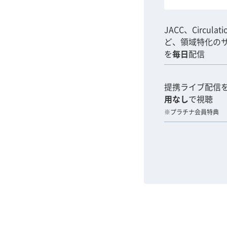
JACC、Circulat
ど、領域特化の
を
毎日
配信
提携ライブ配信
用なし
で視聴
※プラチナ会員特典