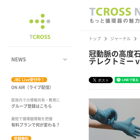
keyboard_arrow_right
keyboard_arrow_right
トップ
ジャーナル
冠動脈の高度石
keyboard_arrow_down
NEWS
テレクトミー 
ジャーナル
JBC Live受付中！
ON AIR（ライブ配信）
学術集会速報
医局内での情報共有・教育に
動画コンテンツ
グループ登録はこちら
市場トピックス
最短で循環器情報を把握
有料プランで何が変わる？
特集
登録無料