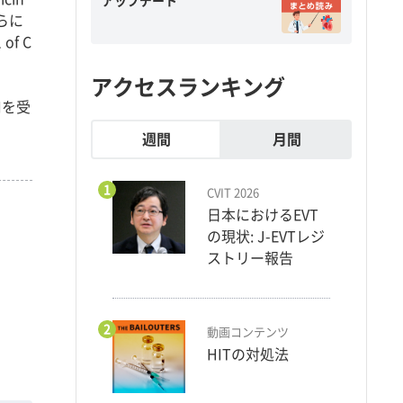
アップデート
e氏らに
of C
アクセスランキング
Iを受
週間
月間
1
CVIT 2026
日本におけるEVT
の現状: J-EVTレジ
ストリー報告
2
動画コンテンツ
HITの対処法