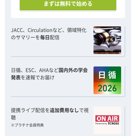
まずは無料で始める
JACC、Circulationなど、領域特化
のサマリーを
毎日
配信
日循、ESC、AHAなど
国内外の学会
発表
を速報でお届け
提携ライブ配信を
追加費用なし
で視
聴
※プラチナ会員特典