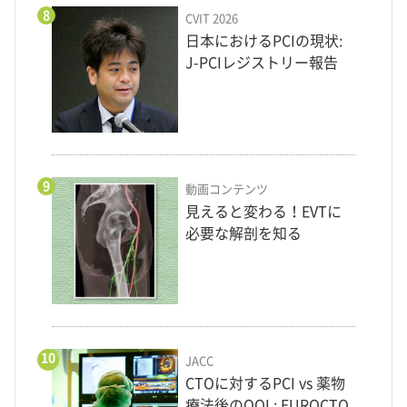
8
CVIT 2026
日本におけるPCIの現状:
J-PCIレジストリー報告
9
動画コンテンツ
見えると変わる！EVTに
必要な解剖を知る
10
JACC
CTOに対するPCI vs 薬物
療法後のQOL: EUROCTO