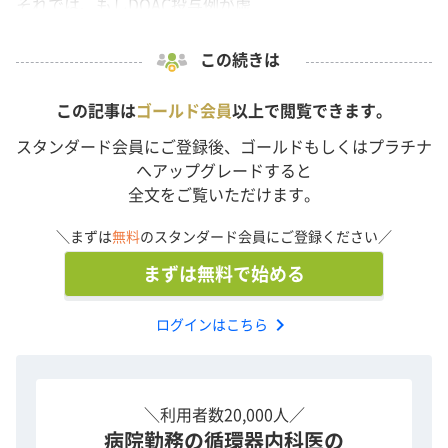
それでは、もしDOAC投与例が虚...
この続きは
この記事は
ゴールド会員
以上で閲覧できます。
スタンダード会員にご登録後、ゴールドもしくはプラチナ
へアップグレードすると
全文をご覧いただけます。
＼まずは
無料
のスタンダード会員にご登録ください／
まずは無料で始める
chevron_right
ログインはこちら
＼利用者数20,000人／
病院勤務の循環器内科医の