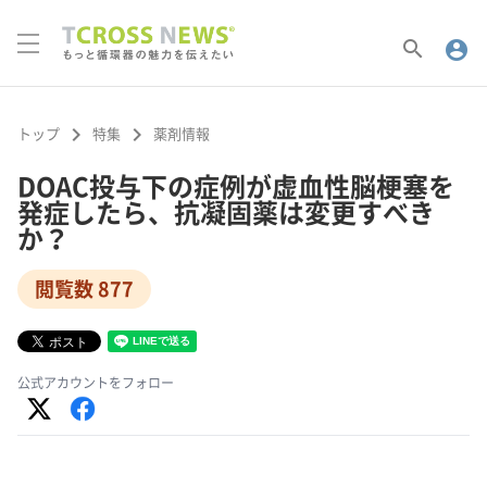
search
account_circle
keyboard_arrow_right
keyboard_arrow_right
トップ
特集
薬剤情報
DOAC投与下の症例が虚血性脳梗塞を
発症したら、抗凝固薬は変更すべき
か？
閲覧数 877
公式アカウントをフォロー