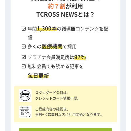
約７割
が利用
TCROSS NEWSとは？
1,300本
check_box
年間
の循環器コンテンツを配
信
医療機関
check_box
多くの
で採用
97%
check_box
プラチナ会員満足度は
check_box
無料会員でも読める記事を
毎日更新
スタンダード会員は、
クレジットカード情報不要。
ご登録内容の確認後、
当日〜2営業日以内に利用開始となります。