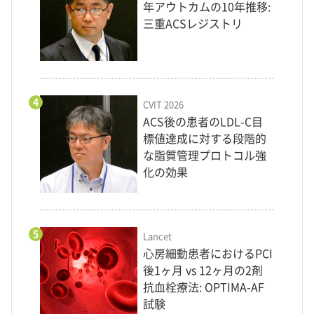
年アウトカムの10年推移:
三重ACSレジストリ
4
CVIT 2026
ACS後の患者のLDL-C目
標値達成に対する段階的
な脂質管理プロトコル強
化の効果
5
Lancet
心房細動患者におけるPCI
後1ヶ月 vs 12ヶ月の2剤
抗血栓療法: OPTIMA-AF
試験