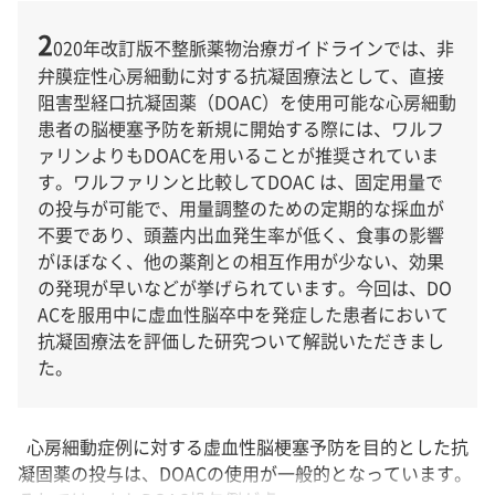
2
020年改訂版不整脈薬物治療ガイドラインでは、非
弁膜症性心房細動に対する抗凝固療法として、直接
阻害型経口抗凝固薬（DOAC）を使用可能な心房細動
患者の脳梗塞予防を新規に開始する際には、ワルフ
ァリンよりもDOACを用いることが推奨されていま
す。ワルファリンと比較してDOAC は、固定用量で
の投与が可能で、用量調整のための定期的な採血が
不要であり、頭蓋内出血発生率が低く、食事の影響
がほぼなく、他の薬剤との相互作用が少ない、効果
の発現が早いなどが挙げられています。今回は、DO
ACを服用中に虚血性脳卒中を発症した患者において
抗凝固療法を評価した研究ついて解説いただきまし
た。
心房細動症例に対する虚血性脳梗塞予防を目的とした抗
凝固薬の投与は、DOACの使用が一般的となっています。