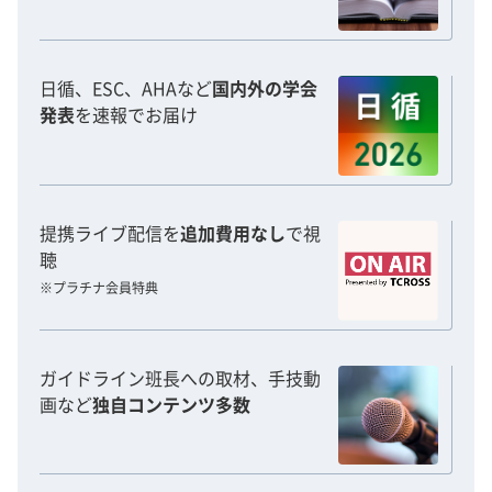
日循、ESC、AHAなど
国内外の学会
発表
を速報でお届け
提携ライブ配信を
追加費用なし
で視
聴
※プラチナ会員特典
ガイドライン班長への取材、手技動
画など
独自コンテンツ多数