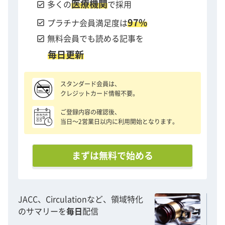
医療機関
check_box
多くの
で採用
97%
check_box
プラチナ会員満足度は
check_box
無料会員でも読める記事を
毎日更新
スタンダード会員は、
クレジットカード情報不要。
ご登録内容の確認後、
当日〜2営業日以内に利用開始となります。
まずは無料で始める
JACC、Circulationなど、領域特化
のサマリーを
毎日
配信