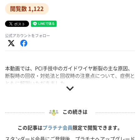
閲覧数 1,122
公式アカウントをフォロー
本動画では、PCI手技中のガイドワイヤ断裂の主な原因、
断裂時の回収・対処法と回収時の注意点について、症例と
ともに解説いただきました。
expand_more
The Bailoutersは、経験豊富なカテーテル治療医よ
り、不慮の事態からのベイルアウト方法をご共有い
この続きは
ただくシリーズです。＂いざ＂という時のために、
ご覧ください。
この記事は
プラチナ会員
限定で閲覧できます。
スタンダード会員にご登録後、プラチナへアップグレード