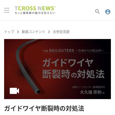
search
account_circle
keyboard_arrow_right
keyboard_arrow_right
トップ
動画コンテンツ
合併症克服
videocam
ガイドワイヤ断裂時の対処法