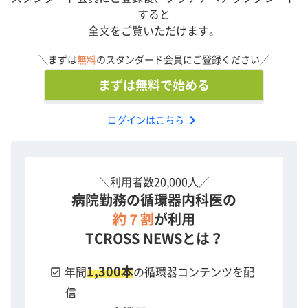
演者: 大久保 宗則 氏（岐阜ハートセンター）
すると
全文をご覧いただけます。
本動画は第15回豊橋ライブデモンストレーションコース
（2025年）より収録いたしました。
＼まずは
無料
のスタンダード会員にご登録ください／
演者の所属先は放映時のものとなります。
まずは無料で始める
chevron_right
ログインはこちら
＼利用者数20,000人／
病院勤務の循環器内科医の
約７割
が利用
TCROSS NEWSとは？
1,300本
check_box
年間
の循環器コンテンツを配
信