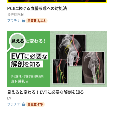
PCIにおける血腫形成への対処法
合併症克服
lock
プラチナ
閲覧数 2,118
見えると変わる！EVTに必要な解剖を知る
EVT
lock
プラチナ
閲覧数 479