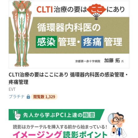
CLTI治療の要はここにあり 循環器内科医の感染管理・
疼痛管理
EVT
lock
プラチナ
閲覧数 1,329