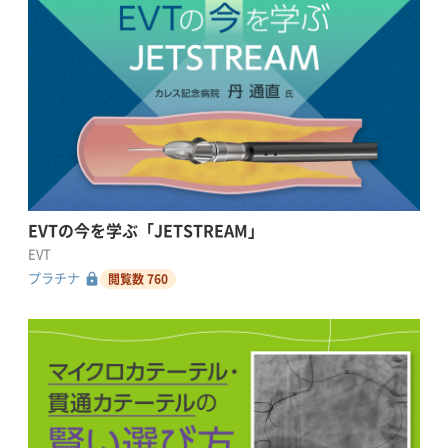
EVTの今を学ぶ「JETSTREAM」
EVT
lock
プラチナ
閲覧数 760