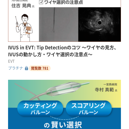
IVUS in EVT: Tip Detectionのコツ 〜ワイヤの見方、
IVUSの動かし方・ワイヤ選択の注意点〜
EVT
lock
プラチナ
閲覧数 781