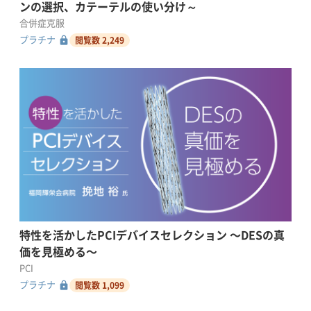
ンの選択、カテーテルの使い分け～
合併症克服
lock
プラチナ
閲覧数 2,249
特性を活かしたPCIデバイスセレクション 〜DESの真
価を見極める〜
PCI
lock
プラチナ
閲覧数 1,099