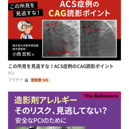
この所見を見逃すな！ACS症例のCAG読影ポイント
PCI
lock
プラチナ
閲覧数 545