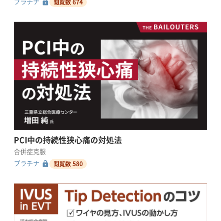
lock
プラチナ
閲覧数 674
PCI中の持続性狭心痛の対処法
合併症克服
lock
プラチナ
閲覧数 580