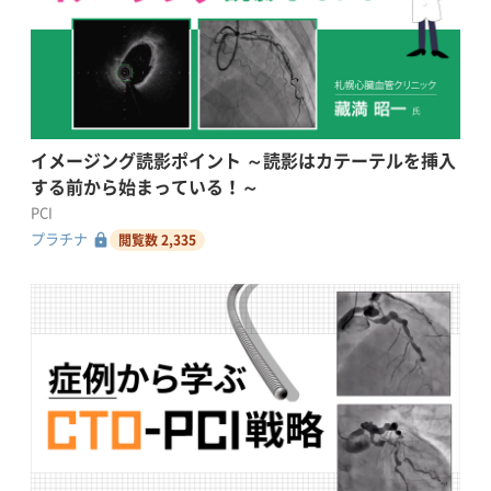
イメージング読影ポイント ～読影はカテーテルを挿入
する前から始まっている！～
PCI
lock
プラチナ
閲覧数 2,335