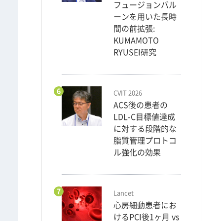
フュージョンバル
ーンを用いた長時
間の前拡張:
KUMAMOTO
RYUSEI研究
6
CVIT 2026
ACS後の患者の
LDL-C目標値達成
に対する段階的な
脂質管理プロトコ
ル強化の効果
7
Lancet
心房細動患者にお
けるPCI後1ヶ月 vs