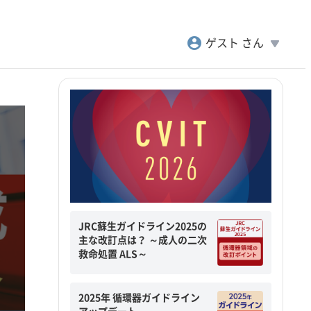
account_circle
play_arrow
ゲスト さん
JRC蘇生ガイドライン2025の
主な改訂点は？ ～成人の二次
救命処置 ALS～
2025年 循環器ガイドライン