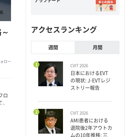
アップデート
アクセスランキング
略～
週間
月間
ォロー
1
CVIT 2026
日本におけるEVT
の現状: J-EVTレジ
ストリー報告
フロ
して、
2
CVIT 2026
AMI患者における
退院後2年アウトカ
まし
ムの10年推移: 三