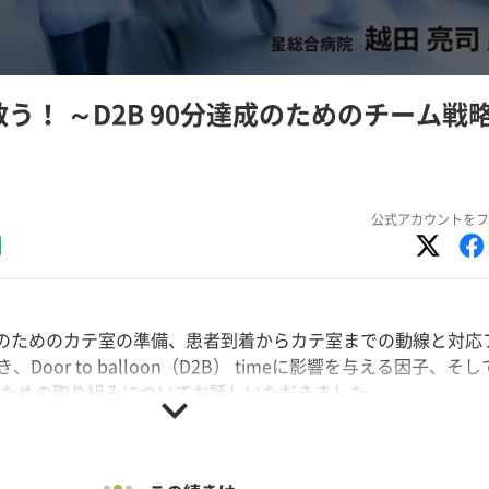
救う！ ～D2B 90分達成のためのチーム戦
公式アカウントをフ
応のためのカテ室の準備、患者到着からカテ室までの動線と対応
oor to balloon（D2B） timeに影響を与える因子、そ
分達成のための取り組みについてお話しいただきました。
expand_more
星総合病院）
ライブデモンストレーションコース（2025年）より収録いたし