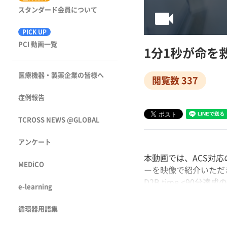
videocam
スタンダード会員について
PICK UP
PCI 動画一覧
1分1秒が命を
医療機器・製薬企業の皆様へ
閲覧数 337
症例報告
TCROSS NEWS @GLOBAL
アンケート
本動画では、ACS対
MEDiCO
ーを映像で紹介いただき、D
D2B time <90
e-learning
演者: 越田 亮司 氏（
循環器用語集
本動画は第15回豊橋