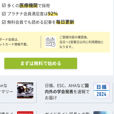
医療機関
check_box
多くの
で採用
92%
check_box
プラチナ会員満足度は
毎日更新
check_box
無料会員でも読める記事を
ご登録内容の確認後、
ダード会員は、
当日〜2営業日以内に利用開始と
ットカード情報不要。
なります。
まずは無料で始める
ionな
日循、ESC、AHAなど
国
サマリー
内外の学会発表
を速報で
お届け