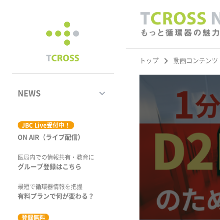
keyboard_arrow_right
トップ
動画コンテンツ
keyboard_arrow_down
NEWS
ジャーナル
JBC Live受付中！
ON AIR（ライブ配信）
学術集会速報
医局内での情報共有・教育に
動画コンテンツ
グループ登録はこちら
市場トピックス
最短で循環器情報を把握
有料プランで何が変わる？
特集
登録無料