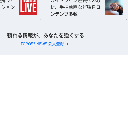
提携ライ
ガイドライン班長への取
ーション
材、手技動画など
独自コ
ンテンツ多数
頼れる情報が、あなたを強くする
chevron_right
TCROSS NEWS 会員登録