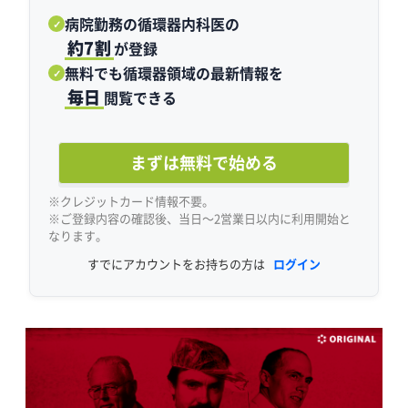
病院勤務の循環器内科医の
✓
約7割
が登録
無料でも循環器領域の最新情報を
✓
毎日
閲覧できる
まずは無料で始める
※クレジットカード情報不要。
※ご登録内容の確認後、当日〜2営業日以内に利用開始と
なります。
すでにアカウントをお持ちの方は
ログイン