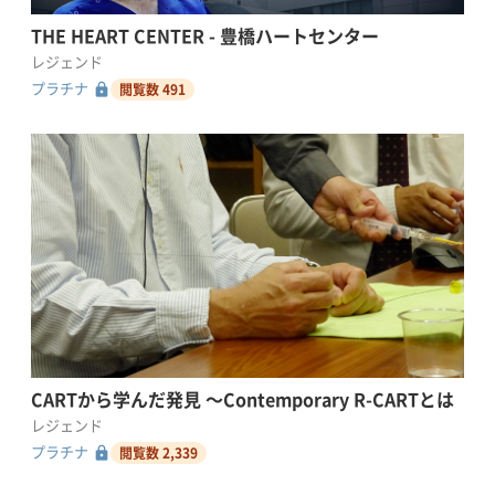
THE HEART CENTER - 豊橋ハートセンター
レジェンド
lock
プラチナ
閲覧数 491
CARTから学んだ発見 〜Contemporary R-CARTとは
レジェンド
lock
プラチナ
閲覧数 2,339