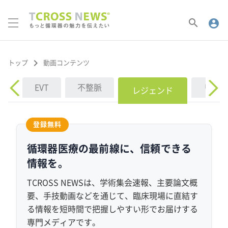
search
account_circle
keyboard_arrow_right
動画コンテンツ
トップ
CI
EVT
不整脈
リスク
レジェンド
登録無料
循環器医療の最前線に、
信頼できる
情報を。
TCROSS NEWSは、学術集会速報、主要論文概
要、手技動画などを通じて、臨床現場に直結す
る情報を
短時間で把握しやすい形で
お届けする
専門メディアです。