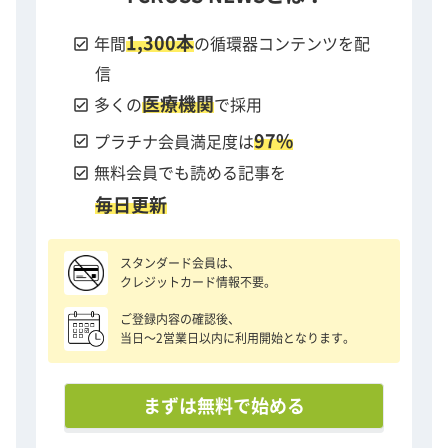
1,300本
check_box
年間
の循環器コンテンツを配
信
医療機関
check_box
多くの
で採用
97%
check_box
プラチナ会員満足度は
check_box
無料会員でも読める記事を
毎日更新
スタンダード会員は、
クレジットカード情報不要。
ご登録内容の確認後、
当日〜2営業日以内に利用開始となります。
まずは無料で始める