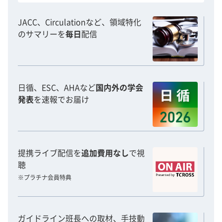
JACC、Circulationなど、領域特化
のサマリーを
毎日
配信
日循、ESC、AHAなど
国内外の学会
発表
を速報でお届け
提携ライブ配信を
追加費用なし
で視
聴
※プラチナ会員特典
ガイドライン班長への取材、手技動