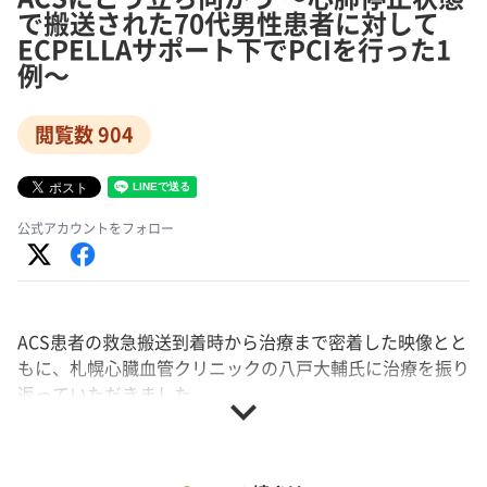
で搬送された70代男性患者に対して
ECPELLAサポート下でPCIを行った1
例〜
閲覧数 904
公式アカウントをフォロー
ACS患者の救急搬送到着時から治療まで密着した映像とと
もに、札幌心臓血管クリニックの八戸大輔氏に治療を振り
返っていただきました。
expand_more
患者は70代男性。突然意識を失い救急搬送、救急隊接
触時の血圧は60mmHg台、JCSは100であった。搬送中