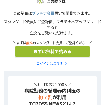
この続きは
に心停止となり同院へ搬送され、その約20分後カテ室
へ直接入室となった。
この記事は
プラチナ会員
限定で閲覧できます。
VA-ECMO、ImpellaによるECPELLAを確立してPCIを行
スタンダード会員にご登録後、プラチナへアップグレード
う方針とされた。
すると
全文をご覧いただけます。
演者: 八戸 大輔 氏（札幌心臓血管クリニック）
本動画は第14回豊橋ライブデモンストレーションコース
＼まずは
無料
のスタンダード会員にご登録ください／
より収録いたしました。
まずは無料で始める
演者の所属先は発表時のものとなります。
chevron_right
ログインはこちら
＼利用者数20,000人／
病院勤務の循環器内科医の
約７割
が利用
TCROSS NEWSとは？