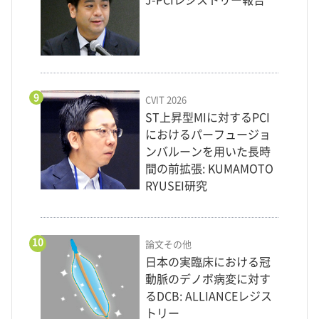
J-PCIレジストリー報告
9
CVIT 2026
ST上昇型MIに対するPCI
におけるパーフュージョ
ンバルーンを用いた長時
間の前拡張: KUMAMOTO
RYUSEI研究
10
論文その他
日本の実臨床における冠
動脈のデノボ病変に対す
るDCB: ALLIANCEレジス
トリー