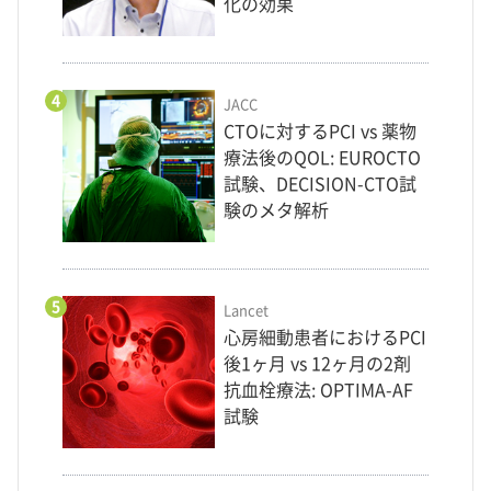
化の効果
4
JACC
CTOに対するPCI vs 薬物
療法後のQOL: EUROCTO
試験、DECISION-CTO試
験のメタ解析
5
Lancet
心房細動患者におけるPCI
後1ヶ月 vs 12ヶ月の2剤
抗血栓療法: OPTIMA-AF
試験