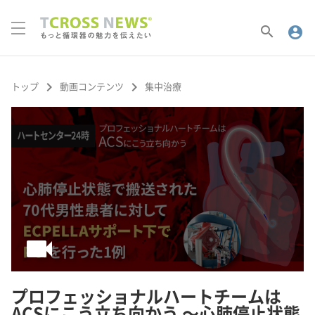
search
account_circle
keyboard_arrow_right
keyboard_arrow_right
トップ
動画コンテンツ
集中治療
videocam
プロフェッショナルハートチームは
ACSにこう立ち向かう 〜心肺停止状態