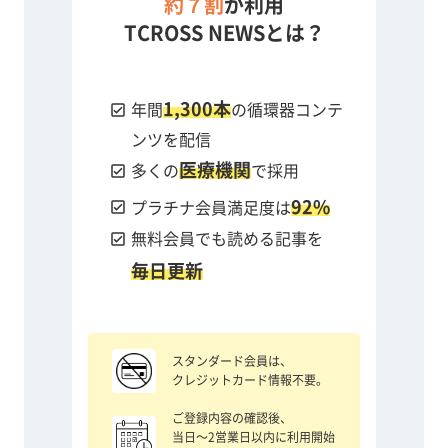
約７割
が利用
TCROSS NEWSとは？
1,300本
check_box
年間
の循環器コンテ
ンツを配信
医療機関
check_box
多くの
で採用
92%
check_box
プラチナ会員満足度は
check_box
無料会員でも読める記事を
毎日更新
スタンダード会員は、
クレジットカード情報不要。
ご登録内容の確認後、
当日〜2営業日以内に利用開始