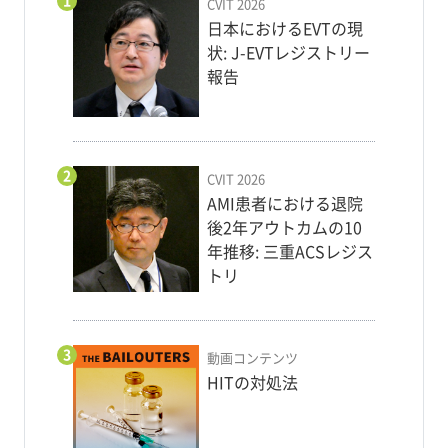
1
CVIT 2026
日本におけるEVTの現
状: J-EVTレジストリー
報告
2
CVIT 2026
AMI患者における退院
後2年アウトカムの10
年推移: 三重ACSレジス
トリ
3
動画コンテンツ
HITの対処法