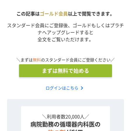
この記事は
ゴールド会員
以上で閲覧できます。
スタンダード会員にご登録後、ゴールドもしくはプラチ
ナへアップグレードすると
全文をご覧いただけます。
＼まずは
無料
のスタンダード会員にご登録ください／
まずは無料で始める
chevron_right
ログインはこちら
＼利用者数20,000人／
病院勤務の循環器内科医の