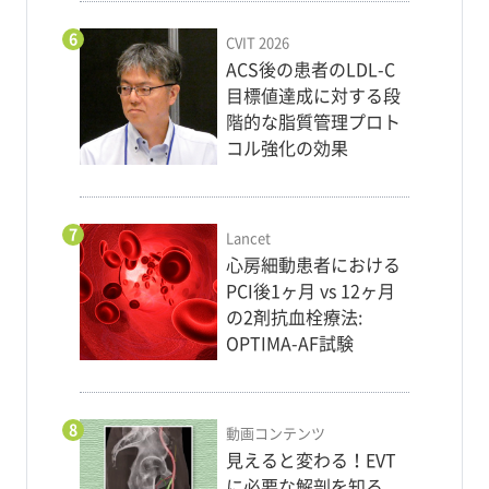
6
CVIT 2026
ACS後の患者のLDL-C
目標値達成に対する段
階的な脂質管理プロト
コル強化の効果
7
Lancet
心房細動患者における
PCI後1ヶ月 vs 12ヶ月
の2剤抗血栓療法:
OPTIMA-AF試験
8
動画コンテンツ
見えると変わる！EVT
に必要な解剖を知る