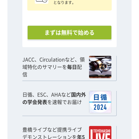
となります。
まずは無料で始める
JACC、Circulationなど、領
域特化のサマリーを
毎日
配
信
日循、ESC、AHAなど
国内外
の学会発表
を速報でお届け
豊橋ライブなど提携ライブ
デモンストレーションを
年5