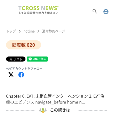
search
account_circle
keyboard_arrow_right
keyboard_arrow_right
トップ
hotline
通常静的ページ
閲覧数 620
公式アカウントをフォロー
Chapter 6. EVT: 末梢血管インターベンション 3. EVT治
療のエビデンス navigate_before home n...
この続きは