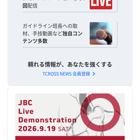
回
配信
ガイドライン班長への取
材、手技動画など
独自コン
テンツ多数
頼れる情報が、あなたを強くする
chevron_right
TCROSS NEWS 会員登録