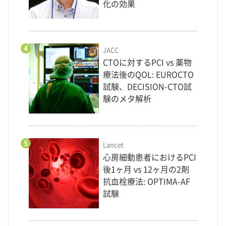
化の効果
4
JACC
CTOに対するPCI vs 薬物
療法後のQOL: EUROCTO
試験、DECISION-CTO試
験のメタ解析
5
Lancet
心房細動患者におけるPCI
後1ヶ月 vs 12ヶ月の2剤
抗血栓療法: OPTIMA-AF
試験