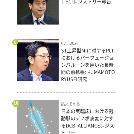
J-PCIレジストリー報告
9
CVIT 2026
ST上昇型MIに対するPCI
におけるパーフュージョ
ンバルーンを用いた長時
間の前拡張: KUMAMOTO
RYUSEI研究
10
論文その他
日本の実臨床における冠
動脈のデノボ病変に対す
るDCB: ALLIANCEレジス
トリー