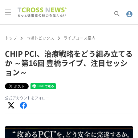
search
account_circle
keyboard_arrow_right
keyboard_arrow_right
トップ
市場トピックス
ライブコース案内
CHIP PCI、治療戦略をどう組み立てる
か ～第16回 豊橋ライブ、注目セッシ
ョン～
公式アカウントをフォロー