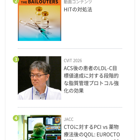
2
動画コンテンツ
HITの対処法
3
CVIT 2026
ACS後の患者のLDL-C目
標値達成に対する段階的
な脂質管理プロトコル強
化の効果
4
JACC
CTOに対するPCI vs 薬物
療法後のQOL: EUROCTO