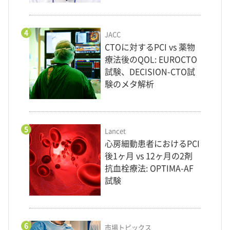
4
JACC
CTOに対するPCI vs 薬物
療法後のQOL: EUROCTO
試験、DECISION-CTO試
験のメタ解析
5
Lancet
心房細動患者におけるPCI
後1ヶ月 vs 12ヶ月の2剤
抗血栓療法: OPTIMA-AF
試験
6
市場トピックス