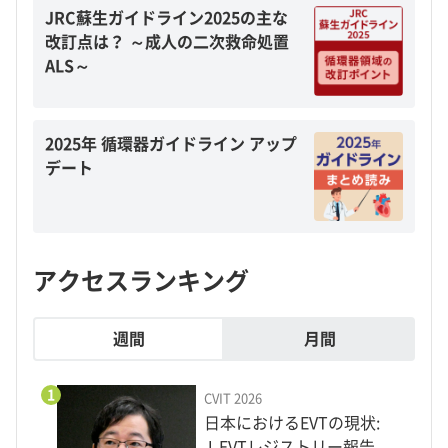
JRC蘇生ガイドライン2025の主な
改訂点は？ ～成人の二次救命処置
ALS～
2025年 循環器ガイドライン アップ
デート
アクセスランキング
週間
月間
1
CVIT 2026
日本におけるEVTの現状:
J-EVTレジストリー報告