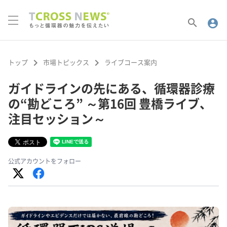
search
account_circle
keyboard_arrow_right
keyboard_arrow_right
トップ
市場トピックス
ライブコース案内
ガイドラインの先にある、循環器診療
の“勘どころ” ～第16回 豊橋ライブ、
注目セッション～
公式アカウントをフォロー