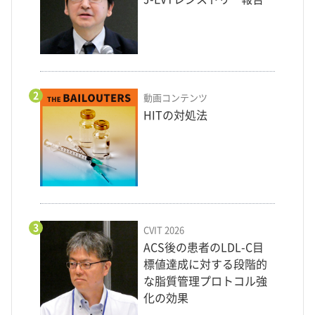
2
動画コンテンツ
HITの対処法
3
CVIT 2026
ACS後の患者のLDL-C目
標値達成に対する段階的
な脂質管理プロトコル強
化の効果