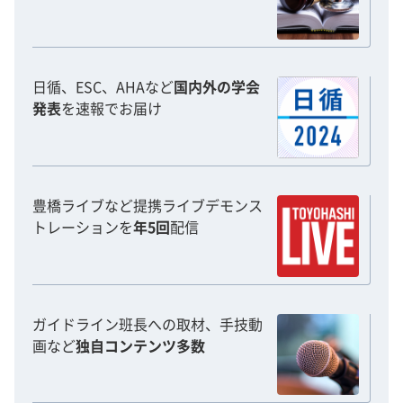
日循、ESC、AHAなど
国内外の学会
発表
を速報でお届け
豊橋ライブなど提携ライブデモンス
トレーションを
年5回
配信
ガイドライン班長への取材、手技動
画など
独自コンテンツ多数