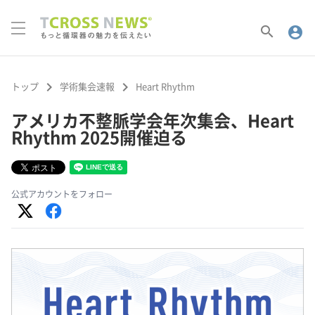
search
account_circle
keyboard_arrow_right
keyboard_arrow_right
トップ
学術集会速報
Heart Rhythm
アメリカ不整脈学会年次集会、Heart
Rhythm 2025開催迫る
公式アカウントをフォロー