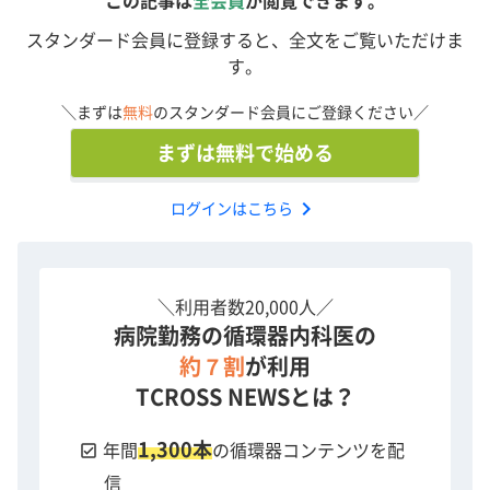
この記事は
全会員
が閲覧できます。
スタンダード会員に登録すると、全文をご覧いただけま
す。
＼まずは
無料
のスタンダード会員にご登録ください／
まずは無料で始める
chevron_right
ログインはこちら
＼利用者数20,000人／
病院勤務の循環器内科医の
約７割
が利用
TCROSS NEWSとは？
1,300本
check_box
年間
の循環器コンテンツを配
信