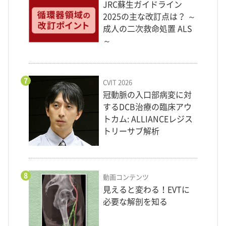
JRC蘇生ガイドライン
2025の主な改訂点は？ ～
成人の二次救命処置 ALS
～
7
CVIT 2026
冠動脈の入口部病変に対
するDCB治療の臨床アウ
トカム: ALLIANCEレジス
トリーサブ解析
8
動画コンテンツ
見えると変わる！EVTに
必要な解剖を知る