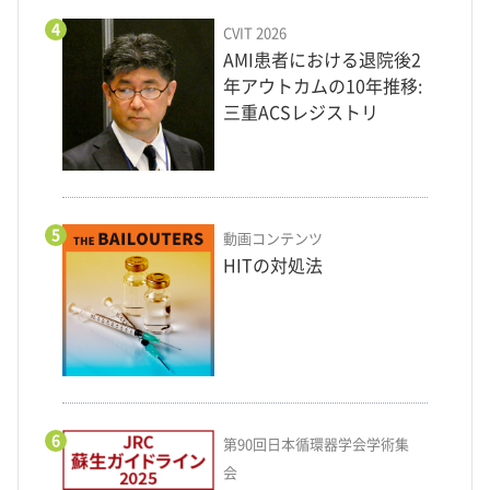
4
CVIT 2026
AMI患者における退院後2
年アウトカムの10年推移:
三重ACSレジストリ
5
動画コンテンツ
HITの対処法
6
第90回日本循環器学会学術集
会