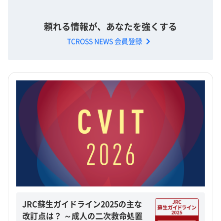
頼れる情報が、あなたを強くする
chevron_right
TCROSS NEWS 会員登録
JRC蘇生ガイドライン2025の主な
改訂点は？ ～成人の二次救命処置