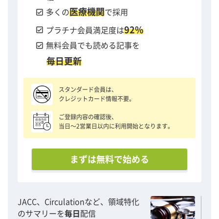
医療機関
check_box
多くの
で採用
92%
check_box
プラチナ会員満足度は
check_box
無料会員でも読める記事を
毎日更新
スタンダード会員は、
クレジットカード情報不要。
ご登録内容の確認後、
当日〜2営業日以内に利用開始となります。
まずは無料で始める
JACC、Circulationなど、領域特化
のサマリーを
毎日
配信