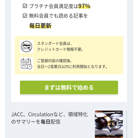
97%
check_box
プラチナ会員満足度は
check_box
無料会員でも読める記事を
毎日更新
スタンダード会員は、
クレジットカード情報不要。
ご登録内容の確認後、
当日〜2営業日以内に利用開始となります。
まずは無料で始める
JACC、Circulationなど、領域特化
のサマリーを
毎日
配信