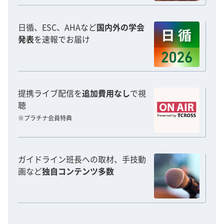
日循、ESC、AHAなど
国内外の学会
発表
を速報でお届け
提携ライブ配信を
追加費用なし
で視
聴
※プラチナ会員特典
ガイドライン班長への取材、手技動
画など
独自コンテンツ多数