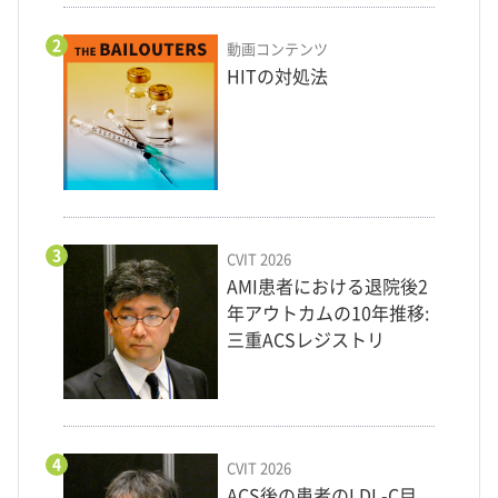
2
動画コンテンツ
HITの対処法
3
CVIT 2026
AMI患者における退院後2
年アウトカムの10年推移:
三重ACSレジストリ
4
CVIT 2026
ACS後の患者のLDL-C目