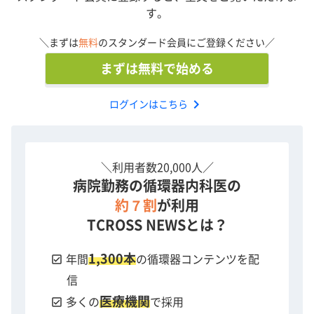
す。
＼まずは
無料
のスタンダード会員にご登録ください／
まずは無料で始める
chevron_right
ログインはこちら
＼利用者数20,000人／
病院勤務の循環器内科医の
約７割
が利用
TCROSS NEWSとは？
1,300本
check_box
年間
の循環器コンテンツを配
信
医療機関
check_box
多くの
で採用