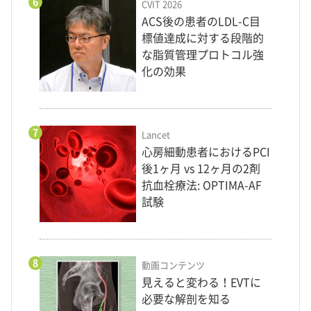
6
CVIT 2026
ACS後の患者のLDL-C目
標値達成に対する段階的
な脂質管理プロトコル強
化の効果
7
Lancet
心房細動患者におけるPCI
後1ヶ月 vs 12ヶ月の2剤
抗血栓療法: OPTIMA-AF
試験
8
動画コンテンツ
見えると変わる！EVTに
必要な解剖を知る