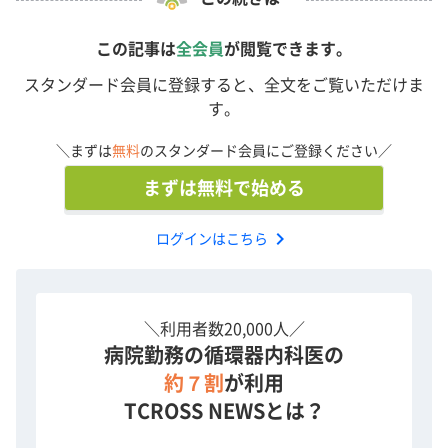
この記事は
全会員
が閲覧できます。
スタンダード会員に登録すると、全文をご覧いただけま
す。
＼まずは
無料
のスタンダード会員にご登録ください／
まずは無料で始める
chevron_right
ログインはこちら
＼利用者数20,000人／
病院勤務の循環器内科医の
約７割
が利用
TCROSS NEWSとは？