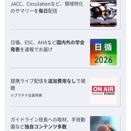
JACC、Circulationなど、領域特化
のサマリーを
毎日
配信
日循、ESC、AHAなど
国内外の学会
発表
を速報でお届け
提携ライブ配信を
追加費用なし
で視
聴
※プラチナ会員特典
ガイドライン班長への取材、手技動
画など
独自コンテンツ多数