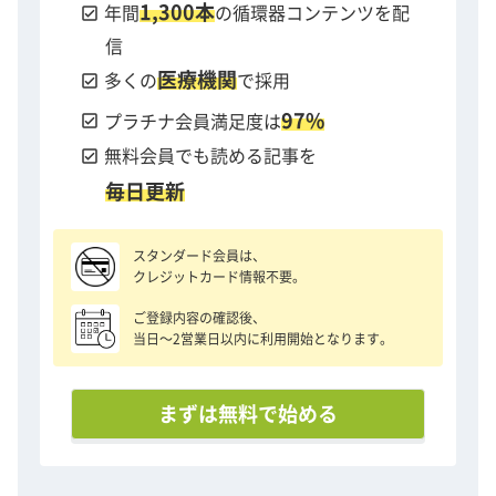
1,300本
check_box
年間
の循環器コンテンツを配
信
医療機関
check_box
多くの
で採用
97%
check_box
プラチナ会員満足度は
check_box
無料会員でも読める記事を
毎日更新
スタンダード会員は、
クレジットカード情報不要。
ご登録内容の確認後、
当日〜2営業日以内に利用開始となります。
まずは無料で始める