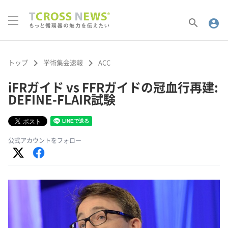
search
account_circle
keyboard_arrow_right
keyboard_arrow_right
トップ
学術集会速報
ACC
iFRガイド vs FFRガイドの冠血行再建:
DEFINE-FLAIR試験
公式アカウントをフォロー