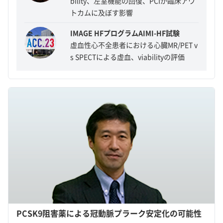
bility、左室機能の回復、PCIが臨床アウ
トカムに及ぼす影響
IMAGE HFプログラムAIMI-HF試験
虚血性心不全患者における心臓MR/PET v
s SPECTによる虚血、viabilityの評価
PCSK9阻害薬による冠動脈プラーク安定化の可能性