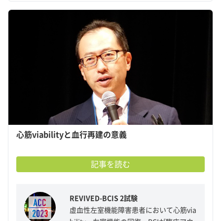
心筋viabilityと血行再建の意義
記事を読む
REVIVED-BCIS 2試験
虚血性左室機能障害患者において心筋via