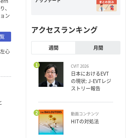
アップデート
rn
により、
ッション
アクセスランキング
一覧
週間
月間
、左心
1
CVIT 2026
日本におけるEVT
の現状: J-EVTレジ
ストリー報告
と
2
動画コンテンツ
HITの対処法