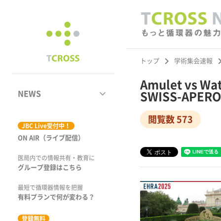
keyboard_arrow_right
keyboard_ar
トップ
学術集会速報
Amulet vs
keyboard_arrow_down
NEWS
SWISS-APE
閲覧数 573
ジャーナル
JBC Live受付中！
ON AIR（ライブ配信）
学術集会速報
医局内での情報共有・教育に
動画コンテンツ
グループ登録はこちら
市場トピックス
最短で循環器情報を把握
有料プランで何が変わる？
特集
登録無料