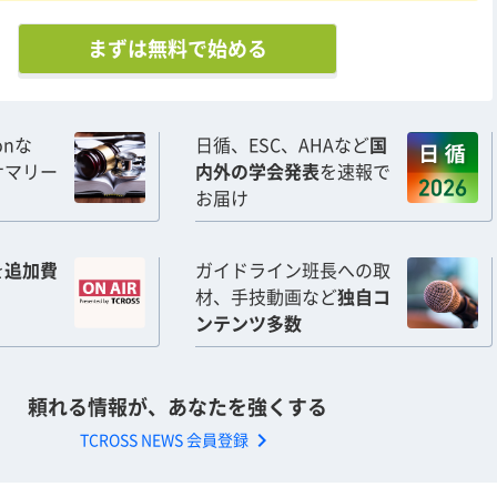
まずは無料で始める
ionな
日循、ESC、AHAなど
国
サマリー
内外の学会発表
を速報で
お届け
を
追加費
ガイドライン班長への取
材、手技動画など
独自コ
ンテンツ多数
頼れる情報が、あなたを強くする
chevron_right
TCROSS NEWS 会員登録