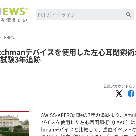
search
row_right
EHRA
 Watchmanデバイスを使用した左心耳閉鎖術
RO試験3年追跡
公式アカウントをフ
SWISS-APERO試験の3年の追跡より、Amul
バイスを使用した左心耳閉鎖術（LAAC）はW
hmanデバイスと比較して、虚血イベント