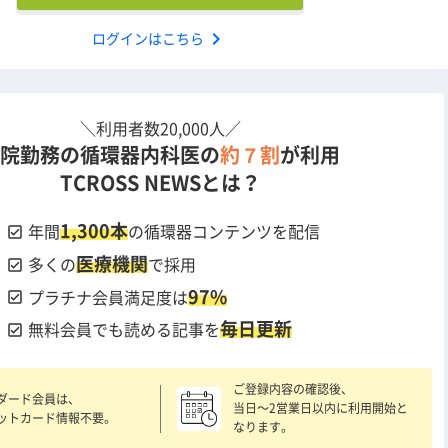
chevron_right
ログインはこちら
＼利用者数20,000人／
院勤務の循環器内科医の
約７割
が利用
TCROSS NEWSとは？
1,300本
check_box
年間
の循環器コンテンツを配信
医療機関
check_box
多くの
で採用
97%
check_box
プラチナ会員満足度は
毎日更新
check_box
無料会員でも読める記事を
ご登録内容の確認後、
ダード会員は、
当日〜2営業日以内に利用開始と
ットカード情報不要。
なります。