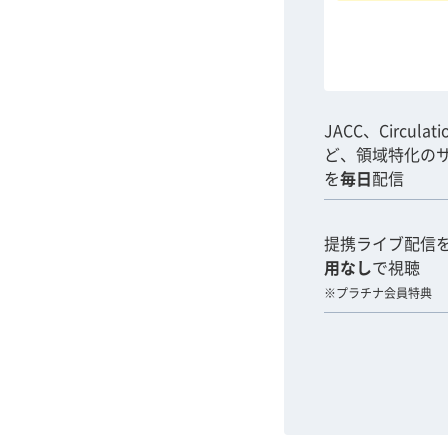
JACC、Circulat
ど、領域特化の
を
毎日
配信
提携ライブ配信
用なし
で視聴
※プラチナ会員特典