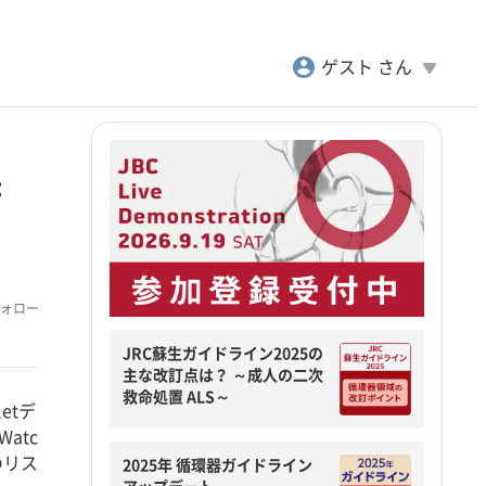
account_circle
play_arrow
ゲスト さん
:
ォロー
JRC蘇生ガイドライン2025の
主な改訂点は？ ～成人の二次
救命処置 ALS～
etデ
atc
のリス
2025年 循環器ガイドライン