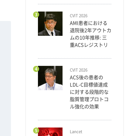
3
CVIT 2026
AMI患者における
退院後2年アウトカ
ムの10年推移: 三
重ACSレジストリ
4
CVIT 2026
ACS後の患者の
LDL-C目標値達成
に対する段階的な
脂質管理プロトコ
ル強化の効果
5
Lancet