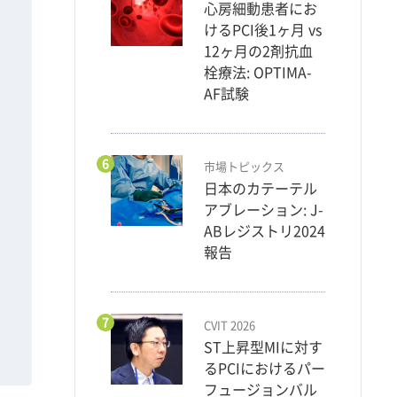
心房細動患者にお
けるPCI後1ヶ月 vs
12ヶ月の2剤抗血
栓療法: OPTIMA-
AF試験
6
市場トピックス
日本のカテーテル
アブレーション: J-
ABレジストリ2024
報告
7
CVIT 2026
ST上昇型MIに対す
るPCIにおけるパー
フュージョンバル