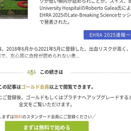
クが低い傾向が認められことが、スイス、Be
University HospitalのRoberto Galea氏
EHRA 2025のLate-Breaking Scienceセ
で発表された。
EHRA 2025速報
験では、2018年6月から2021年5月に登録した、出血リスクが高く
態で、左心耳に血栓が認められない患...
この続きは
この記事は
ゴールド会員
以上で閲覧できます。
にご登録後、ゴールドもしくはプラチナへアップグレードする
全文をご覧いただけます。
＼まずは
無料
のスタンダード会員にご登録ください／
まずは無料で始める