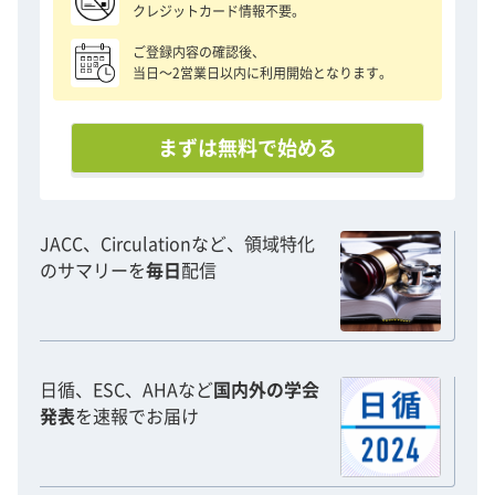
クレジットカード情報不要。
ご登録内容の確認後、
当日〜2営業日以内に利用開始となります。
まずは無料で始める
JACC、Circulationなど、領域特化
のサマリーを
毎日
配信
日循、ESC、AHAなど
国内外の学会
発表
を速報でお届け