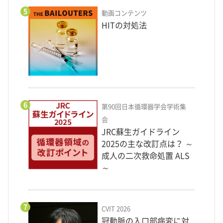
5
動画コンテンツ
HITの対処法
6
第90回日本循環器学会学術集
会
JRC蘇生ガイドライン
2025の主な改訂点は？ ～
成人の二次救命処置 ALS
～
7
CVIT 2026
冠動脈の入口部病変に対