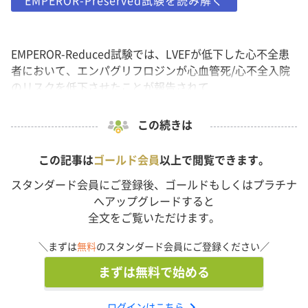
EMPEROR-Preserved試験を読み解く
EMPEROR-Reduced試験では、LVEFが低下した心不全患
者において、エンパグリフロジンが心血管死/心不全入院
のリスクを低下させたことが報告されて...
この続きは
この記事は
ゴールド会員
以上で閲覧できます。
スタンダード会員にご登録後、ゴールドもしくはプラチナ
へアップグレードすると
全文をご覧いただけます。
＼まずは
無料
のスタンダード会員にご登録ください／
まずは無料で始める
chevron_right
ログインはこちら