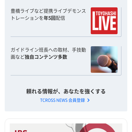
豊橋ライブなど提携ライブデモンス
トレーションを
年5回
配信
ガイドライン班長への取材、手技動
画など
独自コンテンツ多数
頼れる情報が、あなたを強くする
chevron_right
TCROSS NEWS 会員登録