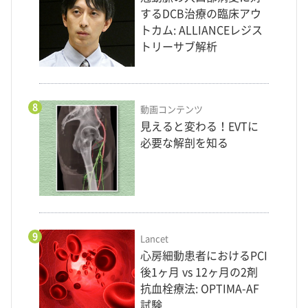
するDCB治療の臨床アウ
トカム: ALLIANCEレジス
トリーサブ解析
8
動画コンテンツ
見えると変わる！EVTに
必要な解剖を知る
9
Lancet
心房細動患者におけるPCI
後1ヶ月 vs 12ヶ月の2剤
抗血栓療法: OPTIMA-AF
試験