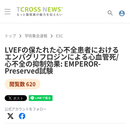
search
account_circle
keyboard_arrow_right
keyboard_arrow_right
トップ
学術集会速報
ESC
LVEFの保たれた心不全患者における
エンパグリフロジンによる心血管死/
心不全の抑制効果: EMPEROR-
Preserved試験
閲覧数 620
公式アカウントをフォロー