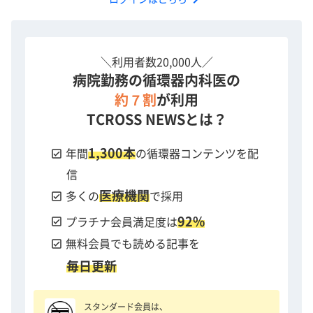
＼利用者数20,000人／
病院勤務の循環器内科医の
約７割
が利用
TCROSS NEWSとは？
1,300本
check_box
年間
の循環器コンテンツを配
信
医療機関
check_box
多くの
で採用
92%
check_box
プラチナ会員満足度は
check_box
無料会員でも読める記事を
毎日更新
スタンダード会員は、