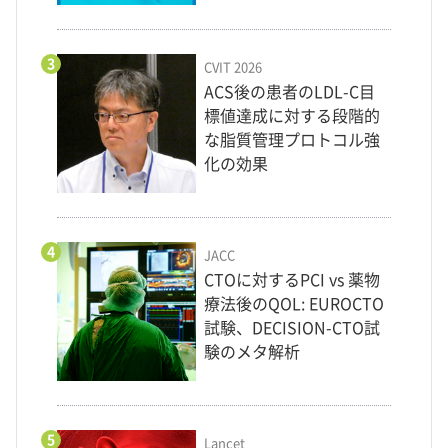
3
CVIT 2026
ACS後の患者のLDL-C目
標値達成に対する段階的
な脂質管理プロトコル強
化の効果
4
JACC
CTOに対するPCI vs 薬物
療法後のQOL: EUROCTO
試験、DECISION-CTO試
験のメタ解析
5
Lancet