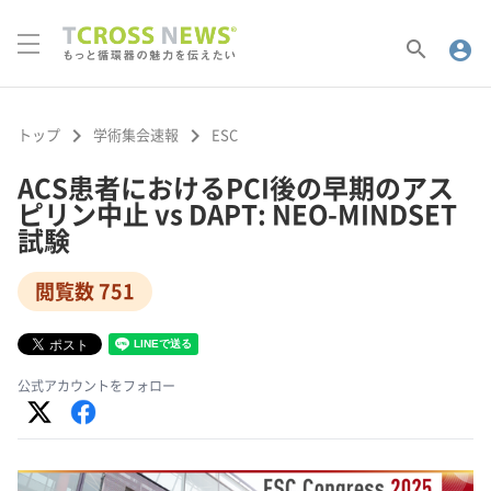
search
account_circle
keyboard_arrow_right
keyboard_arrow_right
トップ
学術集会速報
ESC
ACS患者におけるPCI後の早期のアス
ピリン中止 vs DAPT: NEO-MINDSET
試験
閲覧数 751
公式アカウントをフォロー