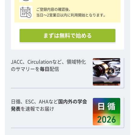
ご登録内容の確認後、
当日〜2営業日以内に利用開始となります。
まずは無料で始める
JACC、Circulationなど、領域特化
のサマリーを
毎日
配信
日循、ESC、AHAなど
国内外の学会
発表
を速報でお届け