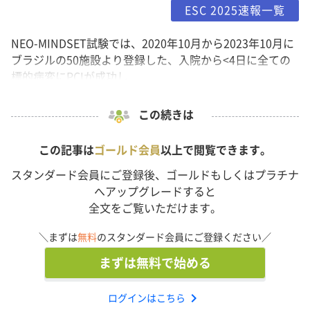
ESC 2025速報一覧
NEO-MINDSET試験では、2020年10月から2023年10月に
ブラジルの50施設より登録した、入院から<4日に全ての
標的病変にPCIが成功し...
この続きは
この記事は
ゴールド会員
以上で閲覧できます。
スタンダード会員にご登録後、ゴールドもしくはプラチナ
へアップグレードすると
全文をご覧いただけます。
＼まずは
無料
のスタンダード会員にご登録ください／
まずは無料で始める
chevron_right
ログインはこちら