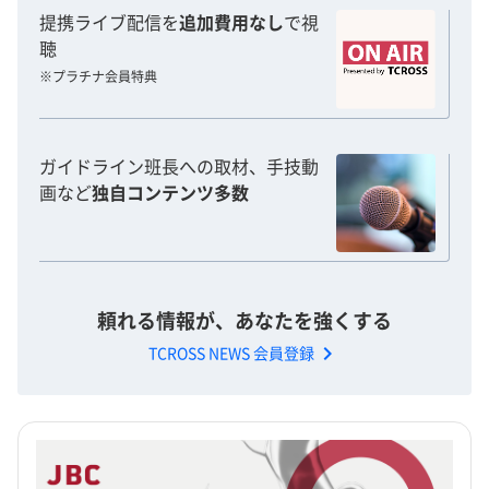
提携ライブ配信を
追加費用なし
で視
聴
※プラチナ会員特典
ガイドライン班長への取材、手技動
画など
独自コンテンツ多数
頼れる情報が、あなたを強くする
chevron_right
TCROSS NEWS 会員登録