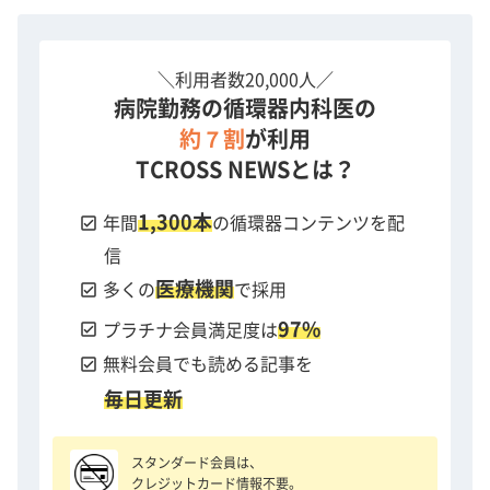
＼利用者数20,000人／
病院勤務の循環器内科医の
約７割
が利用
TCROSS NEWSとは？
1,300本
check_box
年間
の循環器コンテンツを配
信
医療機関
check_box
多くの
で採用
97%
check_box
プラチナ会員満足度は
check_box
無料会員でも読める記事を
毎日更新
スタンダード会員は、
クレジットカード情報不要。