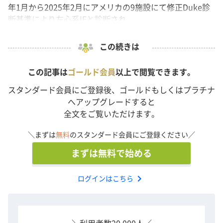
年1月から2025年2月にアメリカの9施設にて修正Duke診
断基準により左心系IEと診断され...
この続きは
この記事は
ゴールド会員
以上で閲覧できます。
スタンダード会員にご登録後、ゴールドもしくはプラチナ
へアップグレードすると
全文をご覧いただけます。
＼まずは
無料
のスタンダード会員にご登録ください／
まずは無料で始める
chevron_right
ログインはこちら