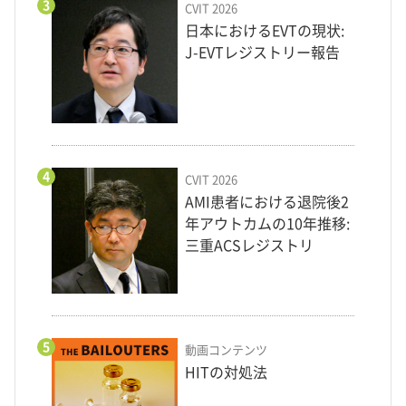
3
CVIT 2026
日本におけるEVTの現状:
J-EVTレジストリー報告
4
CVIT 2026
AMI患者における退院後2
年アウトカムの10年推移:
三重ACSレジストリ
5
動画コンテンツ
HITの対処法