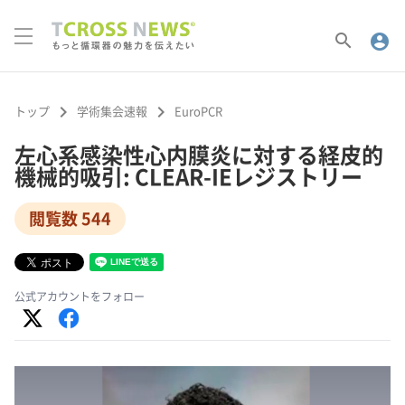
search
account_circle
keyboard_arrow_right
keyboard_arrow_right
トップ
学術集会速報
EuroPCR
左心系感染性心内膜炎に対する経皮的
機械的吸引: CLEAR-IEレジストリー
閲覧数 544
公式アカウントをフォロー