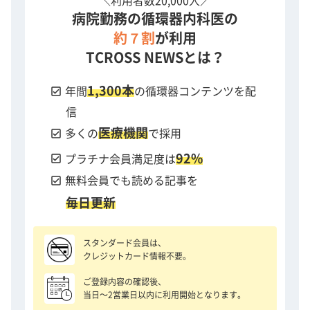
＼利用者数20,000人／
病院勤務の循環器内科医の
約７割
が利用
TCROSS NEWSとは？
1,300本
check_box
年間
の循環器コンテンツを配
信
医療機関
check_box
多くの
で採用
92%
check_box
プラチナ会員満足度は
check_box
無料会員でも読める記事を
毎日更新
スタンダード会員は、
クレジットカード情報不要。
ご登録内容の確認後、
当日〜2営業日以内に利用開始となります。