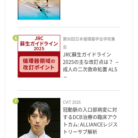
6
第90回日本循環器学会学術集
会
JRC蘇生ガイドライン
2025の主な改訂点は？ ～
成人の二次救命処置 ALS
～
7
CVIT 2026
冠動脈の入口部病変に対
するDCB治療の臨床アウ
トカム: ALLIANCEレジス
トリーサブ解析