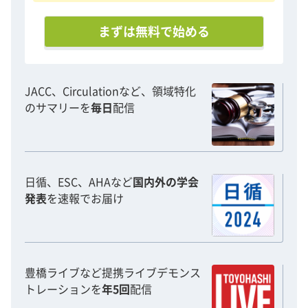
まずは無料で始める
JACC、Circulationなど、領域特化
のサマリーを
毎日
配信
日循、ESC、AHAなど
国内外の学会
発表
を速報でお届け
豊橋ライブなど提携ライブデモンス
トレーションを
年5回
配信