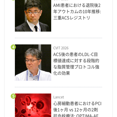
AMI患者における退院後2
年アウトカムの10年推移:
三重ACSレジストリ
4
CVIT 2026
ACS後の患者のLDL-C目
標値達成に対する段階的
な脂質管理プロトコル強
化の効果
5
Lancet
心房細動患者におけるPCI
後1ヶ月 vs 12ヶ月の2剤
抗血栓療法: OPTIMA-AF