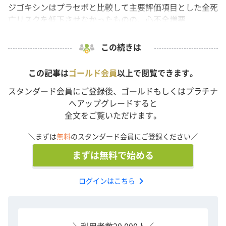
ジゴキシンはプラセボと比較して主要評価項目とした全死
亡リスクを低下させなかったものの、心不全増悪...
この続きは
この記事は
ゴールド会員
以上で閲覧できます。
スタンダード会員にご登録後、ゴールドもしくはプラチナ
へアップグレードすると
全文をご覧いただけます。
＼まずは
無料
のスタンダード会員にご登録ください／
まずは無料で始める
chevron_right
ログインはこちら