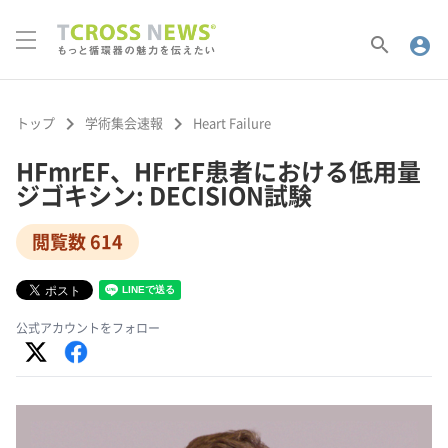
search
account_circle
keyboard_arrow_right
keyboard_arrow_right
トップ
学術集会速報
Heart Failure
HFmrEF、HFrEF患者における低用量
ジゴキシン: DECISION試験
閲覧数 614
公式アカウントをフォロー