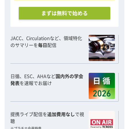
まずは無料で始める
JACC、Circulationなど、領域特化
のサマリーを
毎日
配信
日循、ESC、AHAなど
国内外の学会
発表
を速報でお届け
提携ライブ配信を
追加費用なし
で視
聴
※プラチナ会員特典