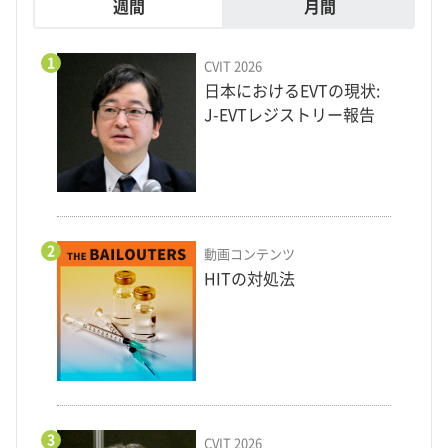
週間
月間
1
CVIT 2026
日本におけるEVTの現状:
J-EVTレジストリー報告
2
動画コンテンツ
HITの対処法
3
CVIT 2026