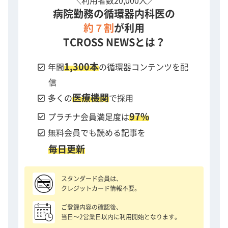
＼利用者数20,000人／
病院勤務の循環器内科医の
約７割
が利用
TCROSS NEWSとは？
1,300本
check_box
年間
の循環器コンテンツを配
信
医療機関
check_box
多くの
で採用
97%
check_box
プラチナ会員満足度は
check_box
無料会員でも読める記事を
毎日更新
スタンダード会員は、
クレジットカード情報不要。
ご登録内容の確認後、
当日〜2営業日以内に利用開始となります。