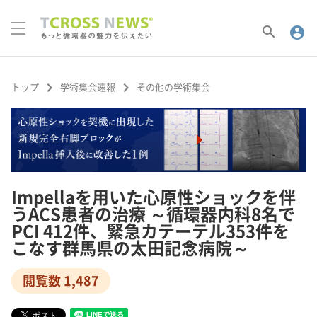
search
account_circle
keyboard_arrow_right
keyboard_arrow_right
トップ
学術集会速報
その他の学術集会
Impellaを用いた心原性ショックを伴
うACS患者の治療 ～循環器内科8名で
PCI 412件、緊急カテーテル353件を
こなす群馬県の太田記念病院～
閲覧数 1,487