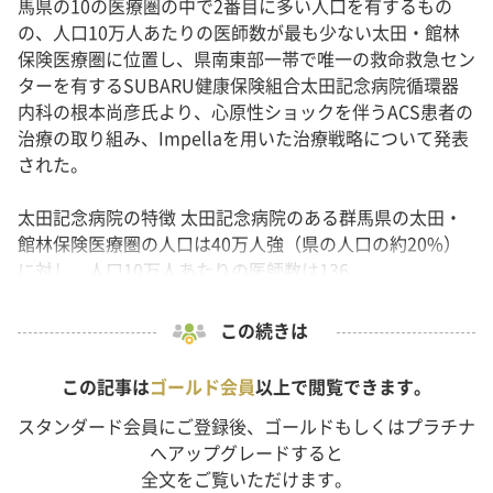
馬県の10の医療圏の中で2番目に多い人口を有するもの
の、人口10万人あたりの医師数が最も少ない太田・館林
保険医療圏に位置し、県南東部一帯で唯一の救命救急セン
ターを有するSUBARU健康保険組合太田記念病院循環器
内科の根本尚彦氏より、心原性ショックを伴うACS患者の
治療の取り組み、Impellaを用いた治療戦略について発表
された。
太田記念病院の特徴 太田記念病院のある群馬県の太田・
館林保険医療圏の人口は40万人強（県の人口の約20%）
に対し、人口10万人あたりの医師数は136...
この続きは
この記事は
ゴールド会員
以上で閲覧できます。
スタンダード会員にご登録後、ゴールドもしくはプラチナ
へアップグレードすると
全文をご覧いただけます。