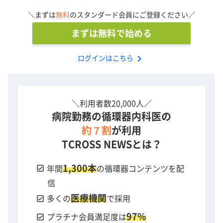
＼まずは
無料
のスタンダード会員にご登録ください／
まずは無料で始める
chevron_right
ログインはこちら
＼利用者数20,000人／
病院勤務の循環器内科医の
約７割
が利用
TCROSS NEWSとは？
1,300本
check_box
年間
の循環器コンテンツを配
信
医療機関
check_box
多くの
で採用
97%
check_box
プラチナ会員満足度は