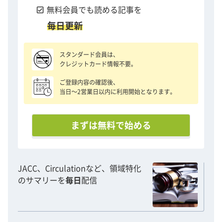
check_box
無料会員でも読める記事を
毎日更新
スタンダード会員は、
クレジットカード情報不要。
ご登録内容の確認後、
当日〜2営業日以内に利用開始となります。
まずは無料で始める
JACC、Circulationなど、領域特化
のサマリーを
毎日
配信