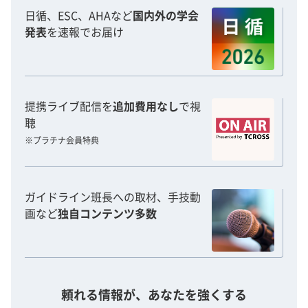
日循、ESC、AHAなど
国内外の学会
発表
を速報でお届け
提携ライブ配信を
追加費用なし
で視
聴
※プラチナ会員特典
ガイドライン班長への取材、手技動
画など
独自コンテンツ多数
頼れる情報が、あなたを強くする