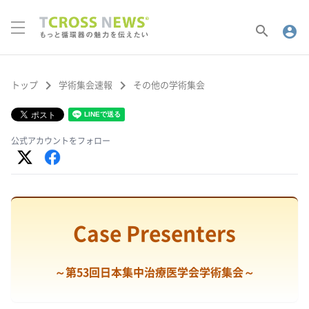
search
account_circle
keyboard_arrow_right
keyboard_arrow_right
トップ
学術集会速報
その他の学術集会
公式アカウントをフォロー
Case Presenters
～第53回日本集中治療医学会学術集会～