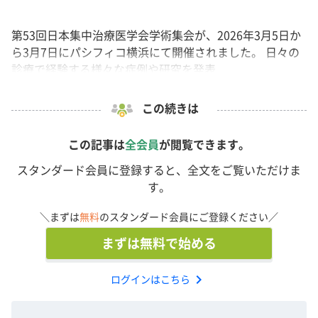
第53回日本集中治療医学会学術集会が、2026年3月5日か
ら3月7日にパシフィコ横浜にて開催されました。 日々の
診療で経験する様々な症例や研究を発表...
この続きは
この記事は
全会員
が閲覧できます。
スタンダード会員に登録すると、全文をご覧いただけま
す。
＼まずは
無料
のスタンダード会員にご登録ください／
まずは無料で始める
chevron_right
ログインはこちら