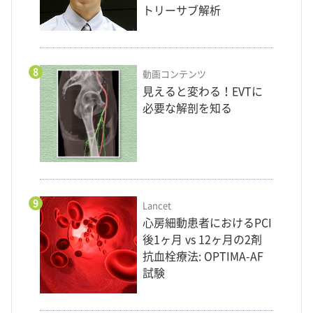
トリーサブ解析
8
動画コンテンツ
見えると変わる！EVTに
必要な解剖を知る
9
Lancet
心房細動患者におけるPCI
後1ヶ月 vs 12ヶ月の2剤
抗血栓療法: OPTIMA-AF
試験