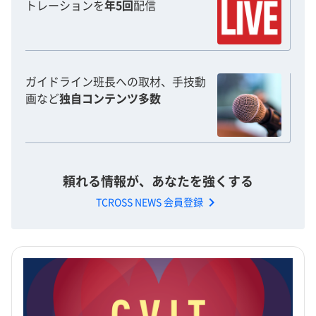
トレーションを
年5回
配信
ガイドライン班長への取材、手技動
画など
独自コンテンツ多数
頼れる情報が、あなたを強くする
chevron_right
TCROSS NEWS 会員登録