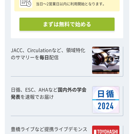
当日〜2営業日以内に利用開始となります。
まずは無料で始める
JACC、Circulationなど、領域特化
のサマリーを
毎日
配信
日循、ESC、AHAなど
国内外の学会
発表
を速報でお届け
豊橋ライブなど提携ライブデモンス