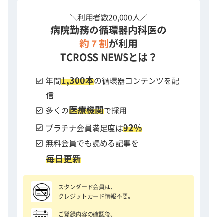
＼利用者数20,000人／
病院勤務の循環器内科医の
約７割
が利用
TCROSS NEWSとは？
1,300本
check_box
年間
の循環器コンテンツを配
信
医療機関
check_box
多くの
で採用
92%
check_box
プラチナ会員満足度は
check_box
無料会員でも読める記事を
毎日更新
スタンダード会員は、
クレジットカード情報不要。
ご登録内容の確認後、