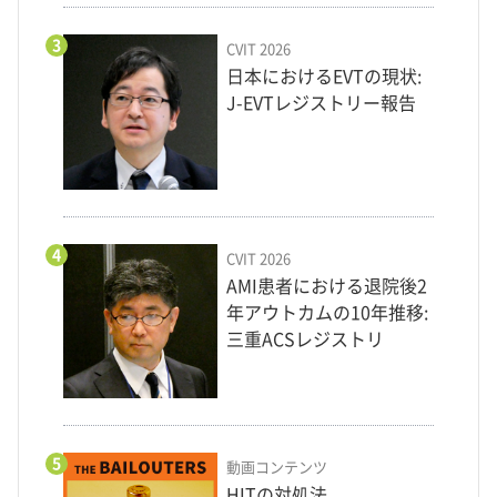
3
CVIT 2026
日本におけるEVTの現状:
J-EVTレジストリー報告
4
CVIT 2026
AMI患者における退院後2
年アウトカムの10年推移:
三重ACSレジストリ
5
動画コンテンツ
HITの対処法