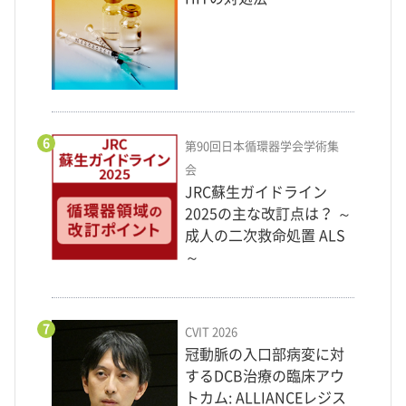
6
第90回日本循環器学会学術集
会
JRC蘇生ガイドライン
2025の主な改訂点は？ ～
成人の二次救命処置 ALS
～
7
CVIT 2026
冠動脈の入口部病変に対
するDCB治療の臨床アウ
トカム: ALLIANCEレジス