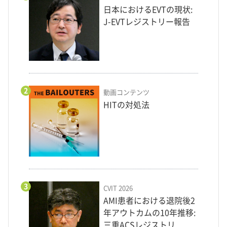
日本におけるEVTの現状:
J-EVTレジストリー報告
2
動画コンテンツ
HITの対処法
3
CVIT 2026
AMI患者における退院後2
年アウトカムの10年推移:
三重ACSレジストリ