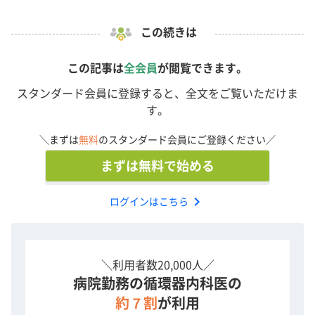
この続きは
この記事は
全会員
が閲覧できます。
スタンダード会員に登録すると、全文をご覧いただけま
す。
＼まずは
無料
のスタンダード会員にご登録ください／
まずは無料で始める
chevron_right
ログインはこちら
＼利用者数20,000人／
病院勤務の循環器内科医の
約７割
が利用