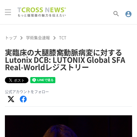
search
account_circle
keyboard_arrow_right
keyboard_arrow_right
トップ
学術集会速報
TCT
実臨床の大腿膝窩動脈病変に対する
Lutonix DCB: LUTONIX Global SFA
Real-Worldレジストリー
公式アカウントをフォロー