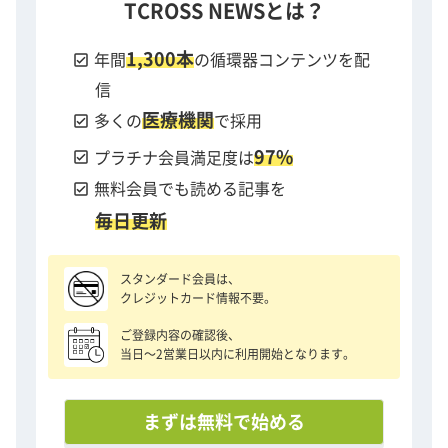
TCROSS NEWSとは？
1,300本
check_box
年間
の循環器コンテンツを配
信
医療機関
check_box
多くの
で採用
97%
check_box
プラチナ会員満足度は
check_box
無料会員でも読める記事を
毎日更新
スタンダード会員は、
クレジットカード情報不要。
ご登録内容の確認後、
当日〜2営業日以内に利用開始となります。
まずは無料で始める