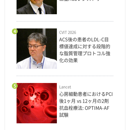
4
CVIT 2026
ACS後の患者のLDL-C目
標値達成に対する段階的
な脂質管理プロトコル強
化の効果
5
Lancet
心房細動患者におけるPCI
後1ヶ月 vs 12ヶ月の2剤
抗血栓療法: OPTIMA-AF
試験