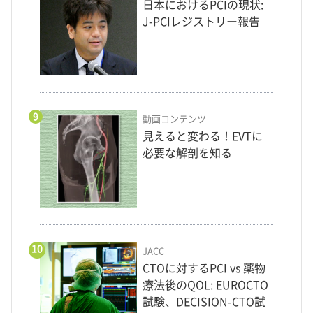
日本におけるPCIの現状:
J-PCIレジストリー報告
9
動画コンテンツ
見えると変わる！EVTに
必要な解剖を知る
10
JACC
CTOに対するPCI vs 薬物
療法後のQOL: EUROCTO
試験、DECISION-CTO試