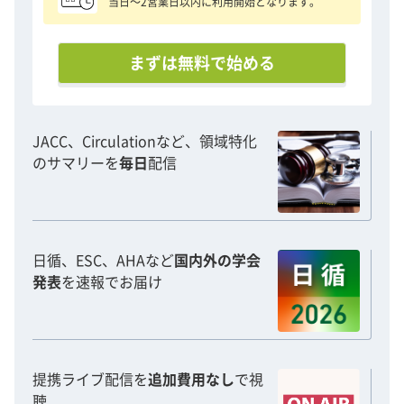
当日〜2営業日以内に利用開始となります。
まずは無料で始める
JACC、Circulationなど、領域特化
のサマリーを
毎日
配信
日循、ESC、AHAなど
国内外の学会
発表
を速報でお届け
提携ライブ配信を
追加費用なし
で視
聴