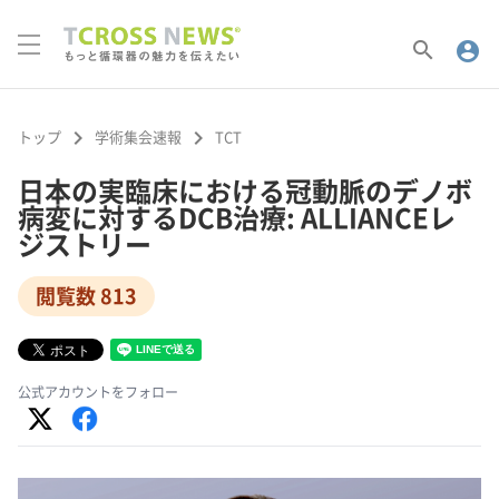
search
account_circle
keyboard_arrow_right
keyboard_arrow_right
トップ
学術集会速報
TCT
日本の実臨床における冠動脈のデノボ
病変に対するDCB治療: ALLIANCEレ
ジストリー
閲覧数 813
公式アカウントをフォロー