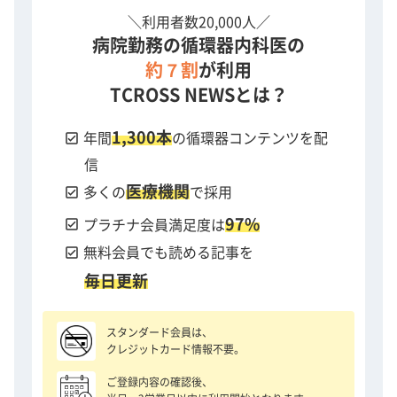
＼利用者数20,000人／
病院勤務の循環器内科医の
約７割
が利用
TCROSS NEWSとは？
1,300本
check_box
年間
の循環器コンテンツを配
信
医療機関
check_box
多くの
で採用
97%
check_box
プラチナ会員満足度は
check_box
無料会員でも読める記事を
毎日更新
スタンダード会員は、
クレジットカード情報不要。
ご登録内容の確認後、