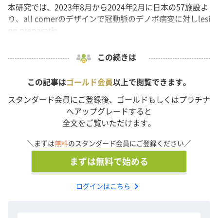
本研究では、2023年8月から2024年2月に日本の57施設よ
り、all comerのデザインで冠動脈のデノボ病変に対しlesi
on preparatio...
この続きは
この記事は
ゴールド会員
以上で閲覧できます。
スタンダード会員にご登録後、ゴールドもしくはプラチナ
へアップグレードすると
全文をご覧いただけます。
＼まずは
無料
のスタンダード会員にご登録ください／
まずは無料で始める
chevron_right
ログインはこちら