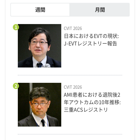
週間
月間
1
CVIT 2026
日本におけるEVTの現状:
J-EVTレジストリー報告
2
CVIT 2026
AMI患者における退院後2
年アウトカムの10年推移:
三重ACSレジストリ