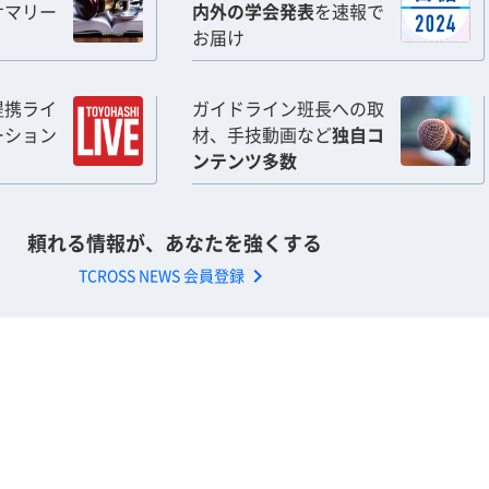
サマリー
内外の学会発表
を速報で
お届け
提携ライ
ガイドライン班長への取
ーション
材、手技動画など
独自コ
ンテンツ多数
頼れる情報が、あなたを強くする
chevron_right
TCROSS NEWS 会員登録