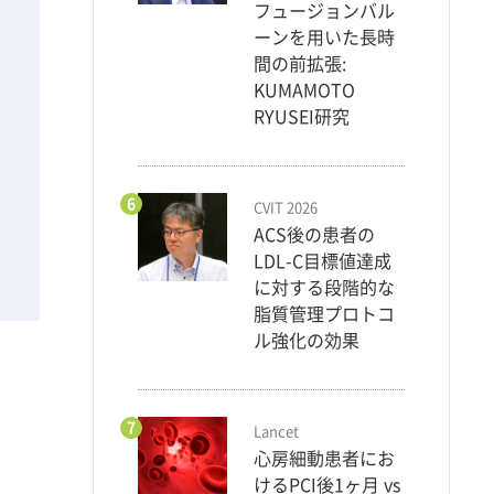
フュージョンバル
ーンを用いた長時
間の前拡張:
KUMAMOTO
RYUSEI研究
6
CVIT 2026
ACS後の患者の
LDL-C目標値達成
に対する段階的な
脂質管理プロトコ
ル強化の効果
7
Lancet
心房細動患者にお
けるPCI後1ヶ月 vs