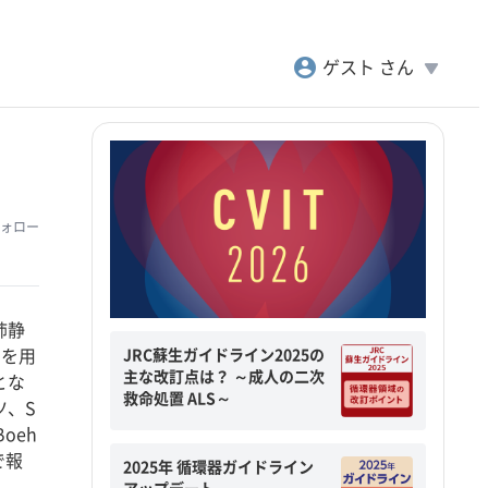
account_circle
play_arrow
ゲスト さん
ォロー
肺静
JRC蘇生ガイドライン2025の
aを用
主な改訂点は？ ～成人の二次
とな
救命処置 ALS～
ツ、S
 Boeh
で報
2025年 循環器ガイドライン