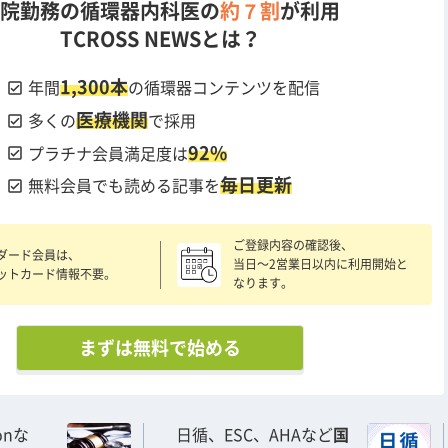
院勤務の循環器内科医の
約７割
が利用
TCROSS NEWSとは？
1,300本
check_box
年間
の循環器コンテンツを配信
医療機関
check_box
多くの
で採用
92%
check_box
プラチナ会員満足度は
毎日更新
check_box
無料会員でも読める記事を
ご登録内容の確認後、
ダード会員は、
当日〜2営業日以内に利用開始と
ットカード情報不要。
なります。
まずは無料で始める
ionな
日循、ESC、AHAなど
国