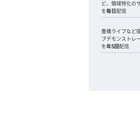
ど、領域特化の
を
毎日
配信
豊橋ライブなど
ブデモンストレ
を
年5回
配信