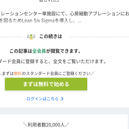
、アブレーションセンター単施設にて、心房細動アブレーションに
ためLean Six Sigmaを導入し、...
この続きは
この記事は
全会員
が閲覧できます。
ダード会員に登録すると、全文をご覧いただけます。
＼まずは
無料
のスタンダード会員にご登録ください／
まずは無料で始める
chevron_right
ログインはこちら
＼利用者数20,000人／