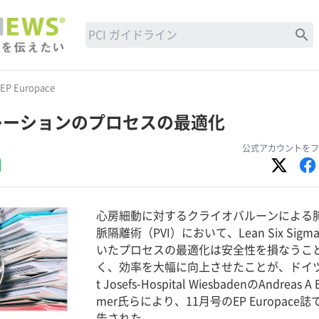
search
EP Europace
レーションのプロセスの最適化
公式アカウントをフ
心房細動に対するクライオバルーンによる
脈隔離術（PVI）において、Lean Six Sigm
いたプロセスの最適化は安全性を損なうこ
く、効率を大幅に向上させたことが、ドイ
t Josefs-Hospital WiesbadenのAndreas A
mer氏らにより、11月号のEP Europace誌
告された。