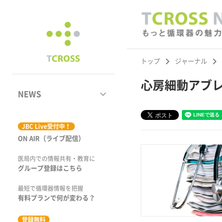
keyboard_arrow_right
keyboard_arrow_right
トップ
ジャーナル
心房細動アブ
keyboard_arrow_down
NEWS
ジャーナル
JBC Live受付中！
ON AIR（ライブ配信）
学術集会速報
医局内での情報共有・教育に
動画コンテンツ
グループ登録はこちら
市場トピックス
最短で循環器情報を把握
有料プランで何が変わる？
特集
登録無料