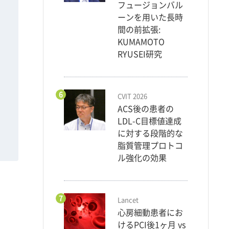
フュージョンバル
ーンを用いた長時
間の前拡張:
KUMAMOTO
RYUSEI研究
6
CVIT 2026
ACS後の患者の
LDL-C目標値達成
に対する段階的な
脂質管理プロトコ
ル強化の効果
7
Lancet
心房細動患者にお
けるPCI後1ヶ月 vs