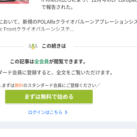
で報告された。
施設において、新規のPOLARxクライオバルーンアブレーションシ
c Frontクライオバルーンシステ...
この続きは
この記事は
全会員
が閲覧できます。
ダード会員に登録すると、全文をご覧いただけます。
＼まずは
無料
のスタンダード会員にご登録ください／
まずは無料で始める
chevron_right
ログインはこちら