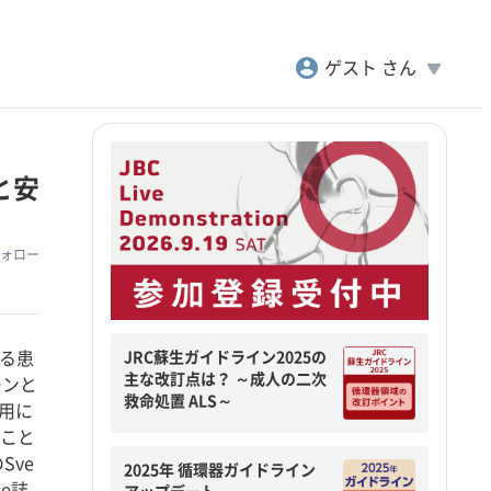
account_circle
play_arrow
ゲスト さん
と安
ォロー
JRC蘇生ガイドライン2025の
ける患
主な改訂点は？ ～成人の二次
ーンと
救命処置 ALS～
使用に
たこと
のSve
2025年 循環器ガイドライン
ce誌