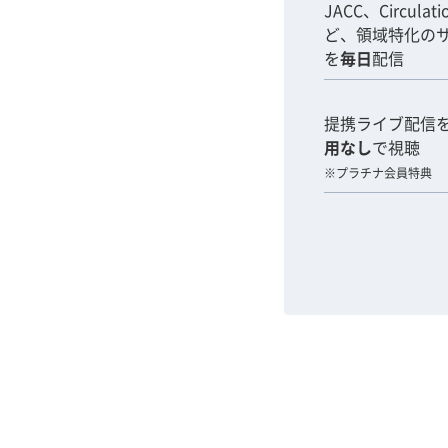
JACC、Circulat
ど、領域特化の
を
毎日
配信
提携ライブ配信
用なし
で視聴
※プラチナ会員特典