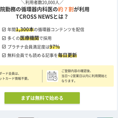
＼利用者数20,000人／
院勤務の循環器内科医の
約７割
が利用
TCROSS NEWSとは？
1,300本
check_box
年間
の循環器コンテンツを配信
医療機関
check_box
多くの
で採用
97%
check_box
プラチナ会員満足度は
毎日更新
check_box
無料会員でも読める記事を
ご登録内容の確認後、
ダード会員は、
当日〜2営業日以内に利用開始と
ットカード情報不要。
なります。
まずは無料で始める