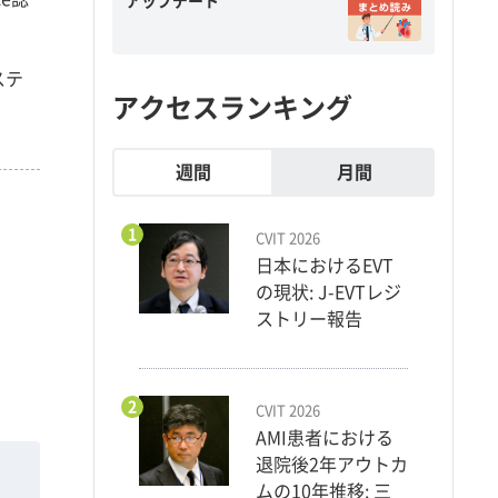
アップデート
ステ
アクセスランキング
週間
月間
1
CVIT 2026
日本におけるEVT
の現状: J-EVTレジ
ストリー報告
2
CVIT 2026
AMI患者における
退院後2年アウトカ
ムの10年推移: 三