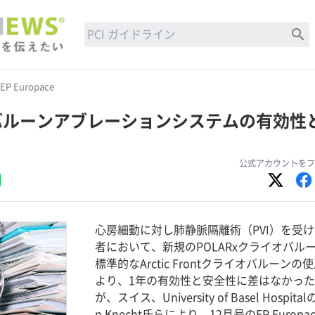
search
EP Europace
バルーンアブレーションシステムの有効性
公式アカウントをフ
心房細動に対し肺静脈隔離術（PVI）を受
者において、新規のPOLARxクライオバル
標準的なArctic Frontクライオバルーンの
より、1年の有効性と安全性に差はなかっ
が、スイス、University of Basel Hospital
n Knecht氏らにより、12月号のEP Europa