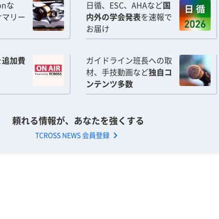
ionな
日循、ESC、AHAなど
国
サマリー
内外の学会発表
を速報で
お届け
を
追加費
ガイドライン班長への取
材、手技動画など
独自コ
ンテンツ多数
頼れる情報が、あなたを強くする
chevron_right
TCROSS NEWS 会員登録