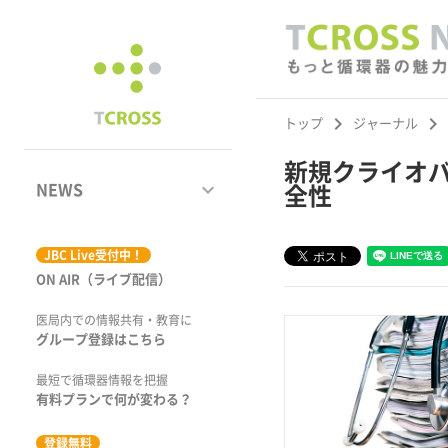
keyboard_arrow_right
keyboard_arrow_right
トップ
ジャーナル
新規クライオ
keyboard_arrow_down
NEWS
全性
ジャーナル
JBC Live受付中！
ON AIR（ライブ配信）
学術集会速報
医局内での情報共有・教育に
動画コンテンツ
グループ登録はこちら
市場トピックス
最短で循環器情報を把握
有料プランで何が変わる？
特集
登録無料