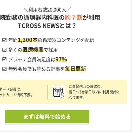
＼利用者数20,000人／
院勤務の循環器内科医の
約７割
が利用
TCROSS NEWSとは？
1,300本
check_box
年間
の循環器コンテンツを配信
医療機関
check_box
多くの
で採用
97%
check_box
プラチナ会員満足度は
毎日更新
check_box
無料会員でも読める記事を
ご登録内容の確認後、
ダード会員は、
当日〜2営業日以内に利用開始と
ットカード情報不要。
なります。
まずは無料で始める