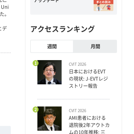
アップデート
Uni
れた。
アクセスランキング
とデ
週間
月間
1
CVIT 2026
日本におけるEVT
の現状: J-EVTレジ
ストリー報告
2
CVIT 2026
AMI患者における
退院後2年アウトカ
ムの10年推移: 三