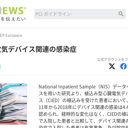
search
EP Europace
電気デバイス関連の感染症
公式アカウントをフ
National Inpatient Sample（NIS）デー
スを用いた研究より、植込み型心臓電気デ
ス（CIED）の植込みを受けた患者において、
11年から2018年にデバイス関連の感染は4.
認められ、経時的な変化はなく、CIEDの植
で入院した患者と比較して、デバイス関連
染症で入院した患者は有害事象、及び院内