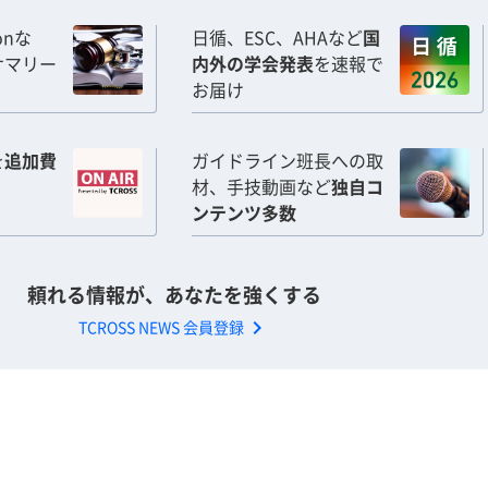
ionな
日循、ESC、AHAなど
国
サマリー
内外の学会発表
を速報で
お届け
を
追加費
ガイドライン班長への取
材、手技動画など
独自コ
ンテンツ多数
頼れる情報が、あなたを強くする
chevron_right
TCROSS NEWS 会員登録