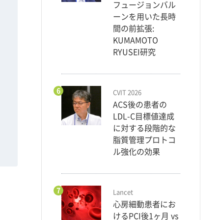
フュージョンバル
ーンを用いた長時
間の前拡張:
KUMAMOTO
RYUSEI研究
6
CVIT 2026
ACS後の患者の
LDL-C目標値達成
に対する段階的な
脂質管理プロトコ
ル強化の効果
7
Lancet
心房細動患者にお
けるPCI後1ヶ月 vs