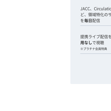
JACC、Circulat
ど、領域特化の
を
毎日
配信
提携ライブ配信
用なし
で視聴
※プラチナ会員特典