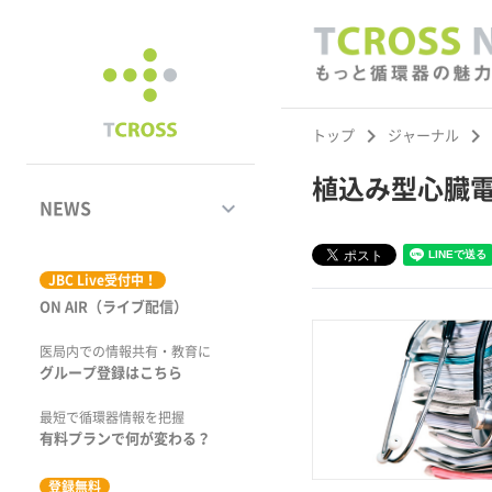
keyboard_arrow_right
keyboard_arrow_right
トップ
ジャーナル
植込み型心臓
keyboard_arrow_down
NEWS
ジャーナル
JBC Live受付中！
ON AIR（ライブ配信）
学術集会速報
医局内での情報共有・教育に
動画コンテンツ
グループ登録はこちら
市場トピックス
最短で循環器情報を把握
有料プランで何が変わる？
特集
登録無料