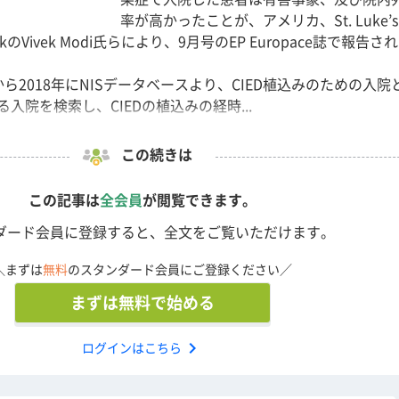
率が高かったことが、アメリカ、St. Luke’s 
NetworkのVivek Modi氏らにより、9月号のEP Europace誌で報告さ
年から2018年にNISデータベースより、CIED植込みのための入院
入院を検索し、CIEDの植込みの経時...
この続きは
この記事は
全会員
が閲覧できます。
ダード会員に登録すると、全文をご覧いただけます。
＼まずは
無料
のスタンダード会員にご登録ください／
まずは無料で始める
chevron_right
ログインはこちら