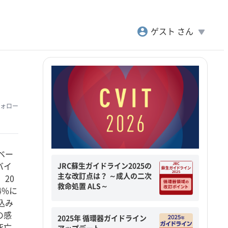
account_circle
play_arrow
ゲスト さん
ォロー
タベー
JRC蘇生ガイドライン2025の
バイ
主な改訂点は？ ～成人の二次
20
救命処置 ALS～
4%に
込み
の感
2025年 循環器ガイドライン
死亡