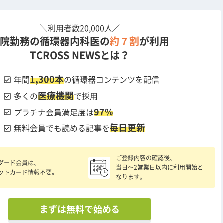
＼利用者数20,000人／
院勤務の循環器内科医の
約７割
が利用
TCROSS NEWSとは？
1,300本
check_box
年間
の循環器コンテンツを配信
医療機関
check_box
多くの
で採用
97%
check_box
プラチナ会員満足度は
毎日更新
check_box
無料会員でも読める記事を
ご登録内容の確認後、
ダード会員は、
当日〜2営業日以内に利用開始と
ットカード情報不要。
なります。
まずは無料で始める