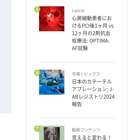
5
Lancet
心房細動患者にお
けるPCI後1ヶ月 vs
12ヶ月の2剤抗血
栓療法: OPTIMA-
AF試験
6
市場トピックス
日本のカテーテル
アブレーション: J-
ABレジストリ2024
報告
7
動画コンテンツ
見えると変わる！