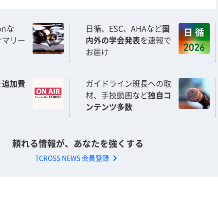
ionな
日循、ESC、AHAなど
国
サマリー
内外の学会発表
を速報で
お届け
を
追加費
ガイドライン班長への取
材、手技動画など
独自コ
ンテンツ多数
頼れる情報が、あなたを強くする
chevron_right
TCROSS NEWS 会員登録