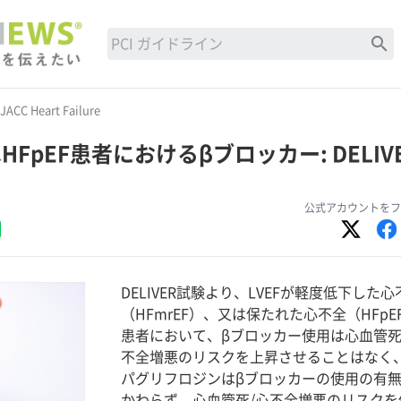
search
JACC Heart Failure
HFpEF患者におけるβブロッカー: DELIV
公式アカウントをフ
DELIVER試験より、LVEFが軽度低下した心
（HFmrEF）、又は保たれた心不全（HFpE
患者において、βブロッカー使用は心血管死
不全増悪のリスクを上昇させることはなく
パグリフロジンはβブロッカーの使用の有
かわらず、心血管死/心不全増悪のリスクを