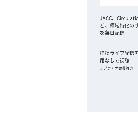
JACC、Circulat
ど、領域特化の
を
毎日
配信
提携ライブ配信
用なし
で視聴
※プラチナ会員特典