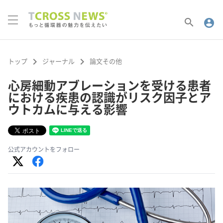
search
account_circle
keyboard_arrow_right
keyboard_arrow_right
トップ
ジャーナル
論文その他
心房細動アブレーションを受ける患者
における疾患の認識がリスク因子とア
ウトカムに与える影響
公式アカウントをフォロー