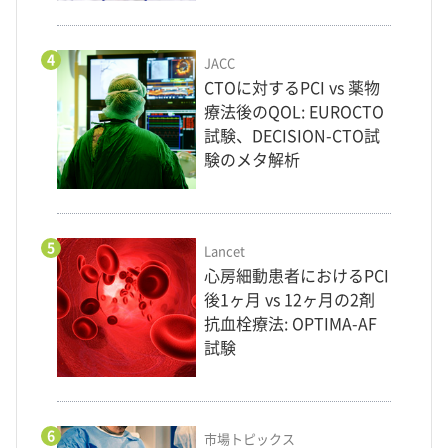
4
JACC
CTOに対するPCI vs 薬物
療法後のQOL: EUROCTO
試験、DECISION-CTO試
験のメタ解析
5
Lancet
心房細動患者におけるPCI
後1ヶ月 vs 12ヶ月の2剤
抗血栓療法: OPTIMA-AF
試験
6
市場トピックス