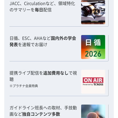
JACC、Circulationなど、領域特化
のサマリーを
毎日
配信
日循、ESC、AHAなど
国内外の学会
発表
を速報でお届け
提携ライブ配信を
追加費用なし
で視
聴
※プラチナ会員特典
ガイドライン班長への取材、手技動
画など
独自コンテンツ多数