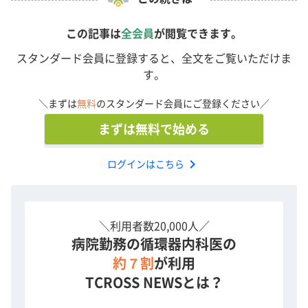
この記事は
全会員
が閲覧できます。
スタンダード会員に登録すると、全文をご覧いただけま
す。
＼まずは
無料
のスタンダード会員にご登録ください／
まずは無料で始める
chevron_right
ログインはこちら
＼利用者数20,000人／
病院勤務の循環器内科医の
約７割
が利用
TCROSS NEWSとは？