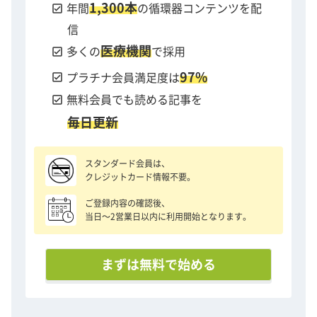
1,300本
check_box
年間
の循環器コンテンツを配
信
医療機関
check_box
多くの
で採用
97%
check_box
プラチナ会員満足度は
check_box
無料会員でも読める記事を
毎日更新
スタンダード会員は、
クレジットカード情報不要。
ご登録内容の確認後、
当日〜2営業日以内に利用開始となります。
まずは無料で始める