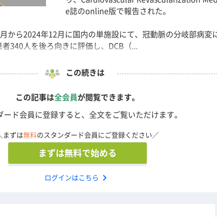
e誌のonline版で報告された。
0年1月から2024年12月に国内の単施設にて、冠動脈の分岐部病変
者340人を後ろ向きに評価し、DCB（...
この続きは
この記事は
全会員
が閲覧できます。
ダード会員に登録すると、全文をご覧いただけます。
＼まずは
無料
のスタンダード会員にご登録ください／
まずは無料で始める
chevron_right
ログインはこちら