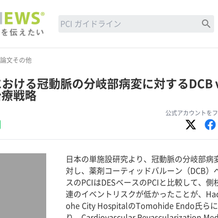
search
論文その他
おける冠動脈の分岐部病変に対するDCB v
治療戦略
公式アカウントをフ
日本の単施設研究より、冠動脈の分岐部病
対し、薬剤コーティッドバルーン（DCB）
スのPCIはDESベースのPCIと比較して、側
連のイベントリスクが低かったことが、Hach
ohe City HospitalのTomohide Endo氏ら
り、Cardiovascular Revascularization Med