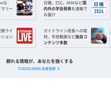
ionな
日循、ESC、AHAなど
国
サマリー
内外の学会発表
を速報で
お届け
提携ライ
ガイドライン班長への取
ーション
材、手技動画など
独自コ
ンテンツ多数
頼れる情報が、あなたを強くする
chevron_right
TCROSS NEWS 会員登録