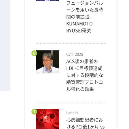
フュージョンバル
ーンを用いた長時
間の前拡張:
KUMAMOTO
RYUSEI研究
6
CVIT 2026
ACS後の患者の
LDL-C目標値達成
に対する段階的な
脂質管理プロトコ
ル強化の効果
7
Lancet
心房細動患者にお
けるPCI後1ヶ月 vs