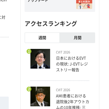
アップデート
に対
アクセスランキング
週間
月間
1
CVIT 2026
日本におけるEVT
の現状: J-EVTレジ
ストリー報告
2
CVIT 2026
AMI患者における
退院後2年アウトカ
ムの10年推移: 三