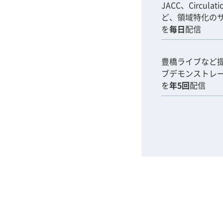
JACC、Circulat
ど、領域特化の
を
毎日
配信
豊橋ライブなど
ブデモンストレ
を
年5回
配信