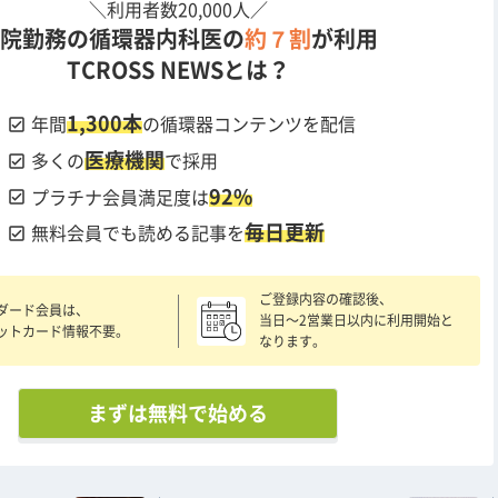
＼利用者数20,000人／
院勤務の循環器内科医の
約７割
が利用
TCROSS NEWSとは？
1,300本
check_box
年間
の循環器コンテンツを配信
医療機関
check_box
多くの
で採用
92%
check_box
プラチナ会員満足度は
毎日更新
check_box
無料会員でも読める記事を
ご登録内容の確認後、
ダード会員は、
当日〜2営業日以内に利用開始と
ットカード情報不要。
なります。
まずは無料で始める