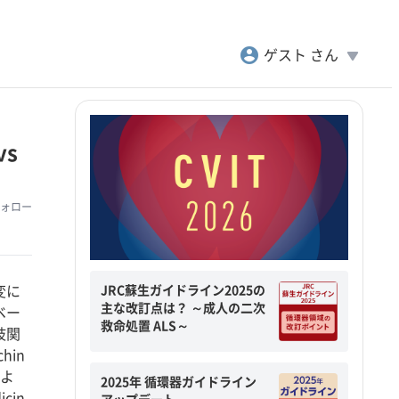
account_circle
play_arrow
ゲスト さん
s
ォロー
JRC蘇生ガイドライン2025の
変に
主な改訂点は？ ～成人の二次
ベー
救命処置 ALS～
枝関
in
によ
2025年 循環器ガイドライン
icin