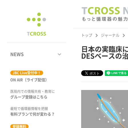
keyboard_arrow_right
keyboard_arrow_right
トップ
ジャーナル
日本の実臨床に
keyboard_arrow_down
NEWS
DESベースの
ジャーナル
JBC Live受付中！
ON AIR（ライブ配信）
学術集会速報
医局内での情報共有・教育に
動画コンテンツ
グループ登録はこちら
市場トピックス
最短で循環器情報を把握
有料プランで何が変わる？
特集
登録無料