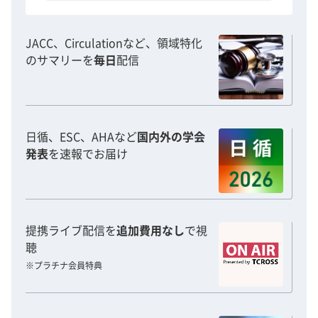
JACC、Circulationなど、領域特化
のサマリーを
毎日
配信
日循、ESC、AHAなど
国内外の学会
発表
を速報でお届け
提携ライブ配信を
追加費用なし
で視
聴
※プラチナ会員特典