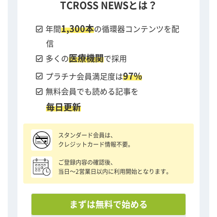
TCROSS NEWSとは？
1,300本
check_box
年間
の循環器コンテンツを配
信
医療機関
check_box
多くの
で採用
97%
check_box
プラチナ会員満足度は
check_box
無料会員でも読める記事を
毎日更新
スタンダード会員は、
クレジットカード情報不要。
ご登録内容の確認後、
当日〜2営業日以内に利用開始となります。
まずは無料で始める