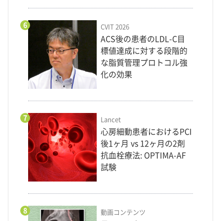
6
CVIT 2026
ACS後の患者のLDL-C目
標値達成に対する段階的
な脂質管理プロトコル強
化の効果
7
Lancet
心房細動患者におけるPCI
後1ヶ月 vs 12ヶ月の2剤
抗血栓療法: OPTIMA-AF
試験
8
動画コンテンツ