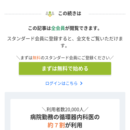
この続きは
この記事は
全会員
が閲覧できます。
スタンダード会員に登録すると、全文をご覧いただけま
す。
＼まずは
無料
のスタンダード会員にご登録ください／
まずは無料で始める
chevron_right
ログインはこちら
＼利用者数20,000人／
病院勤務の循環器内科医の
約７割
が利用