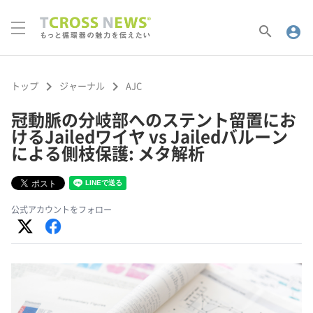
search
account_circle
keyboard_arrow_right
keyboard_arrow_right
トップ
ジャーナル
AJC
冠動脈の分岐部へのステント留置にお
けるJailedワイヤ vs Jailedバルーン
による側枝保護: メタ解析
公式アカウントをフォロー