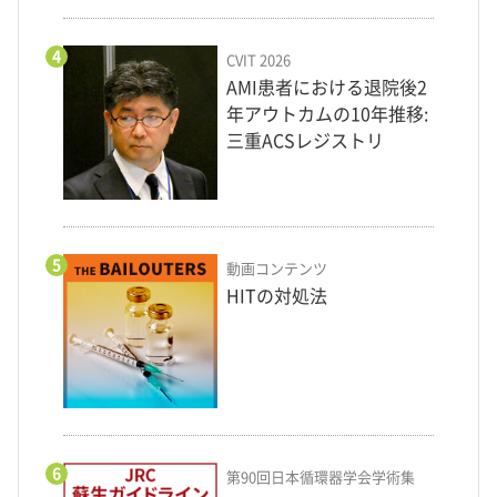
4
CVIT 2026
AMI患者における退院後2
年アウトカムの10年推移:
三重ACSレジストリ
5
動画コンテンツ
HITの対処法
6
第90回日本循環器学会学術集