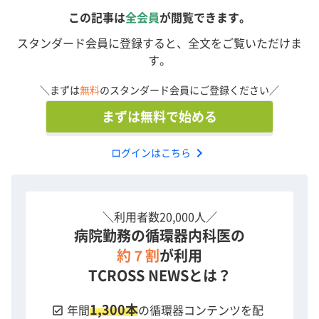
この記事は
全会員
が閲覧できます。
スタンダード会員に登録すると、全文をご覧いただけま
す。
＼まずは
無料
のスタンダード会員にご登録ください／
まずは無料で始める
chevron_right
ログインはこちら
＼利用者数20,000人／
病院勤務の循環器内科医の
約７割
が利用
TCROSS NEWSとは？
1,300本
check_box
年間
の循環器コンテンツを配