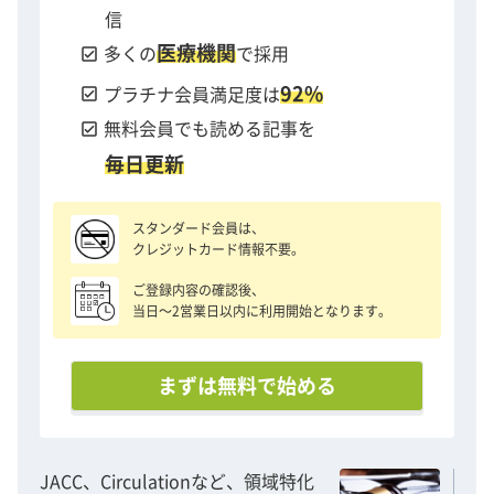
信
医療機関
check_box
多くの
で採用
92%
check_box
プラチナ会員満足度は
check_box
無料会員でも読める記事を
毎日更新
スタンダード会員は、
クレジットカード情報不要。
ご登録内容の確認後、
当日〜2営業日以内に利用開始となります。
まずは無料で始める
JACC、Circulationなど、領域特化