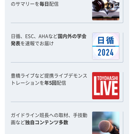
のサマリーを
毎日
配信
日循、ESC、AHAなど
国内外の学会
発表
を速報でお届け
豊橋ライブなど提携ライブデモンス
トレーションを
年5回
配信
ガイドライン班長への取材、手技動
画など
独自コンテンツ多数