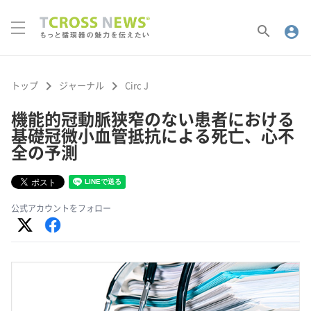
search
account_circle
keyboard_arrow_right
keyboard_arrow_right
トップ
ジャーナル
Circ J
機能的冠動脈狭窄のない患者における
基礎冠微小血管抵抗による死亡、心不
全の予測
公式アカウントをフォロー