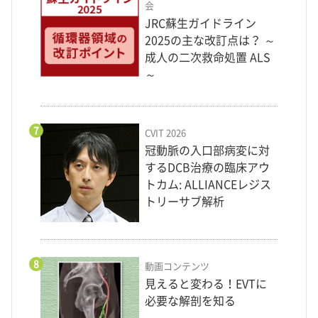
会
JRC蘇生ガイドライン
2025の主な改訂点は？ ～
成人の二次救命処置 ALS
～
7
CVIT 2026
冠動脈の入口部病変に対
するDCB治療の臨床アウ
トカム: ALLIANCEレジス
トリーサブ解析
8
動画コンテンツ
見えると変わる！EVTに
必要な解剖を知る