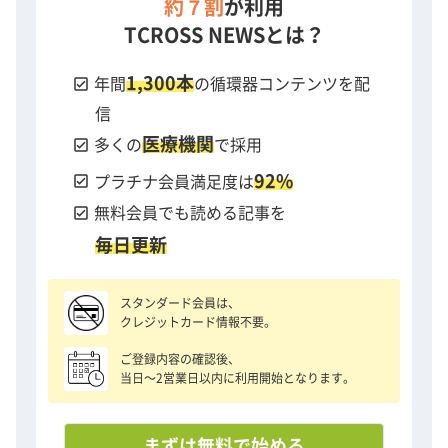
約７割
が利用
TCROSS NEWSとは？
1,300本
check_box
年間
の循環器コンテンツを配
信
医療機関
check_box
多くの
で採用
92%
check_box
プラチナ会員満足度は
check_box
無料会員でも読める記事を
毎日更新
スタンダード会員は、
クレジットカード情報不要。
ご登録内容の確認後、
当日〜2営業日以内に利用開始となります。
まずは無料で始める