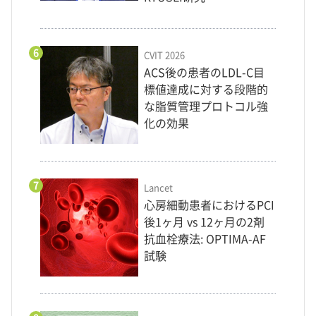
6
CVIT 2026
ACS後の患者のLDL-C目
標値達成に対する段階的
な脂質管理プロトコル強
化の効果
7
Lancet
心房細動患者におけるPCI
後1ヶ月 vs 12ヶ月の2剤
抗血栓療法: OPTIMA-AF
試験