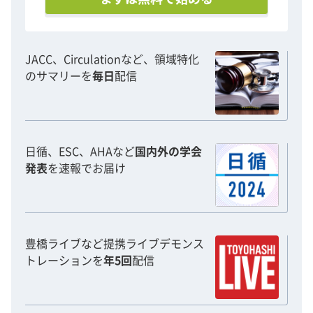
JACC、Circulationなど、領域特化
のサマリーを
毎日
配信
日循、ESC、AHAなど
国内外の学会
発表
を速報でお届け
豊橋ライブなど提携ライブデモンス
トレーションを
年5回
配信