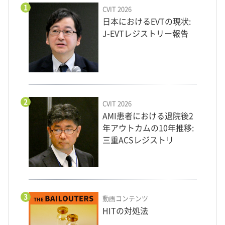
1
CVIT 2026
日本におけるEVTの現状:
J-EVTレジストリー報告
2
CVIT 2026
AMI患者における退院後2
年アウトカムの10年推移:
三重ACSレジストリ
3
動画コンテンツ
HITの対処法