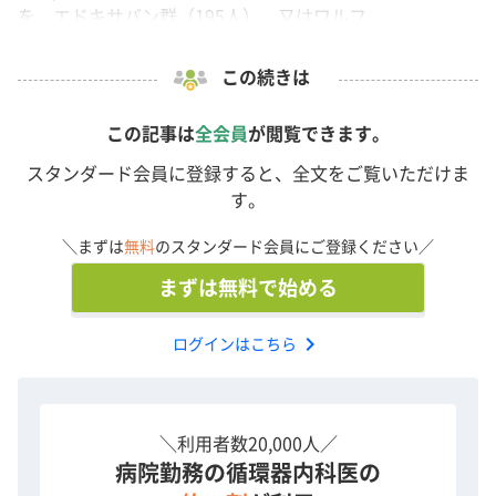
を、エドキサバン群（195人）、又はワルフ...
この続きは
この記事は
全会員
が閲覧できます。
スタンダード会員に登録すると、全文をご覧いただけま
す。
＼まずは
無料
のスタンダード会員にご登録ください／
まずは無料で始める
chevron_right
ログインはこちら
＼利用者数20,000人／
病院勤務の循環器内科医の