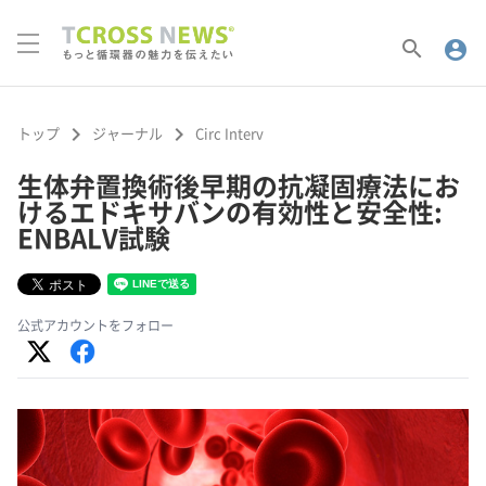
search
account_circle
keyboard_arrow_right
keyboard_arrow_right
トップ
ジャーナル
Circ Interv
生体弁置換術後早期の抗凝固療法にお
けるエドキサバンの有効性と安全性:
ENBALV試験
公式アカウントをフォロー