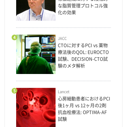
な脂質管理プロトコル強
化の効果
4
JACC
CTOに対するPCI vs 薬物
療法後のQOL: EUROCTO
試験、DECISION-CTO試
験のメタ解析
5
Lancet
心房細動患者におけるPCI
後1ヶ月 vs 12ヶ月の2剤
抗血栓療法: OPTIMA-AF
試験