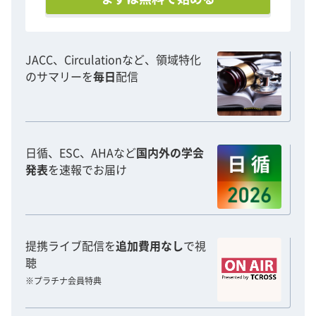
JACC、Circulationなど、領域特化
のサマリーを
毎日
配信
日循、ESC、AHAなど
国内外の学会
発表
を速報でお届け
提携ライブ配信を
追加費用なし
で視
聴
※プラチナ会員特典