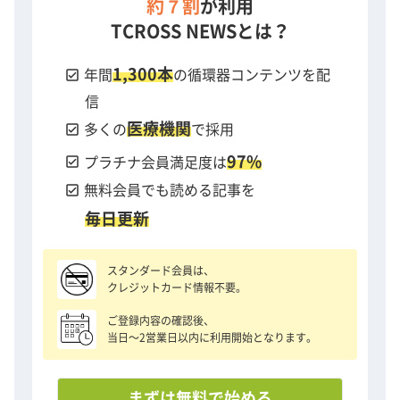
約７割
が利用
TCROSS NEWSとは？
1,300本
check_box
年間
の循環器コンテンツを配
信
医療機関
check_box
多くの
で採用
97%
check_box
プラチナ会員満足度は
check_box
無料会員でも読める記事を
毎日更新
スタンダード会員は、
クレジットカード情報不要。
ご登録内容の確認後、
当日〜2営業日以内に利用開始となります。
まずは無料で始める