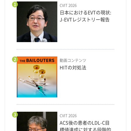
1
CVIT 2026
日本におけるEVTの現状:
J-EVTレジストリー報告
2
動画コンテンツ
HITの対処法
3
CVIT 2026
ACS後の患者のLDL-C目
標値達成に対する段階的