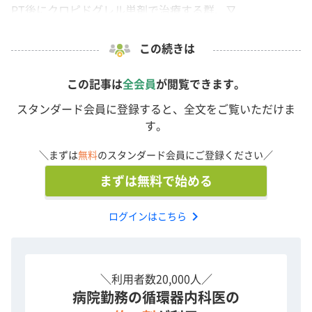
PT後にクロピドグレル単剤で治療する群、又...
この続きは
この記事は
全会員
が閲覧できます。
スタンダード会員に登録すると、全文をご覧いただけま
す。
＼まずは
無料
のスタンダード会員にご登録ください／
まずは無料で始める
chevron_right
ログインはこちら
＼利用者数20,000人／
病院勤務の循環器内科医の