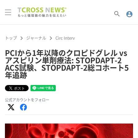
search
account_circle
keyboard_arrow_right
keyboard_arrow_right
トップ
ジャーナル
Circ Interv
PCIから1年以降のクロピドグレル vs
アスピリン単剤療法: STOPDAPT-2
ACS試験、STOPDAPT-2総コホート5
年追跡
公式アカウントをフォロー