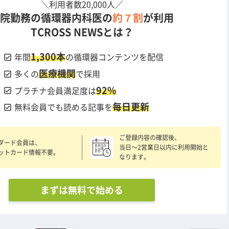
＼利用者数20,000人／
院勤務の循環器内科医の
約７割
が利用
TCROSS NEWSとは？
1,300本
check_box
年間
の循環器コンテンツを配信
医療機関
check_box
多くの
で採用
92%
check_box
プラチナ会員満足度は
毎日更新
check_box
無料会員でも読める記事を
ご登録内容の確認後、
ダード会員は、
当日〜2営業日以内に利用開始と
ットカード情報不要。
なります。
まずは無料で始める