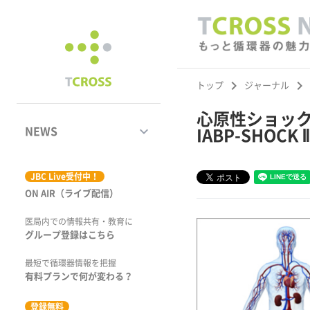
keyboard_arrow_right
keyboard_arrow_right
トップ
ジャーナル
心原性ショック
keyboard_arrow_down
NEWS
IABP-SHOCK
ジャーナル
JBC Live受付中！
ON AIR（ライブ配信）
学術集会速報
医局内での情報共有・教育に
動画コンテンツ
グループ登録はこちら
市場トピックス
最短で循環器情報を把握
有料プランで何が変わる？
特集
登録無料