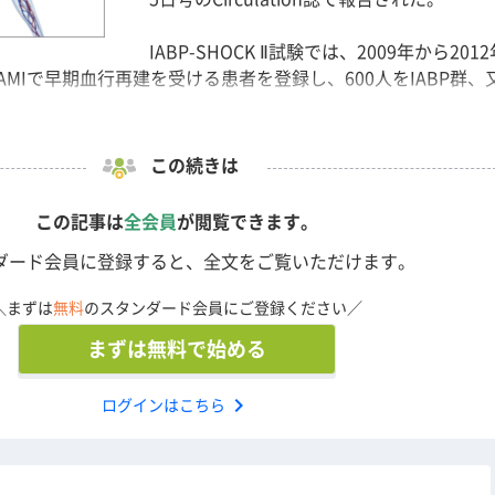
IABP-SHOCK Ⅱ試験では、2009年から201
MIで早期血行再建を受ける患者を登録し、600人をIABP群、
この続きは
この記事は
全会員
が閲覧できます。
ダード会員に登録すると、全文をご覧いただけます。
＼まずは
無料
のスタンダード会員にご登録ください／
まずは無料で始める
chevron_right
ログインはこちら