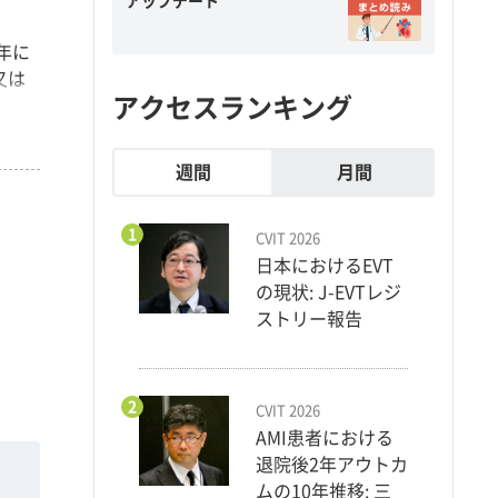
アップデート
2年に
又は
アクセスランキング
週間
月間
1
CVIT 2026
日本におけるEVT
の現状: J-EVTレジ
ストリー報告
2
CVIT 2026
AMI患者における
退院後2年アウトカ
ムの10年推移: 三