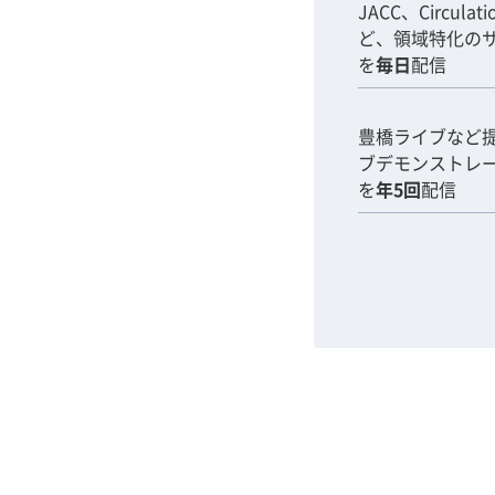
JACC、Circulat
ど、領域特化の
を
毎日
配信
豊橋ライブなど
ブデモンストレ
を
年5回
配信