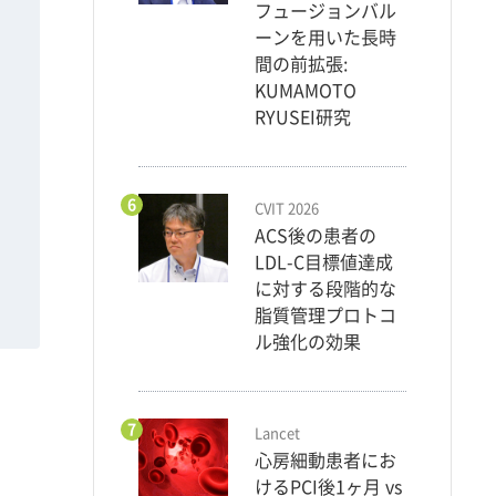
フュージョンバル
ーンを用いた長時
間の前拡張:
KUMAMOTO
RYUSEI研究
6
CVIT 2026
ACS後の患者の
LDL-C目標値達成
に対する段階的な
脂質管理プロトコ
ル強化の効果
7
Lancet
心房細動患者にお
けるPCI後1ヶ月 vs