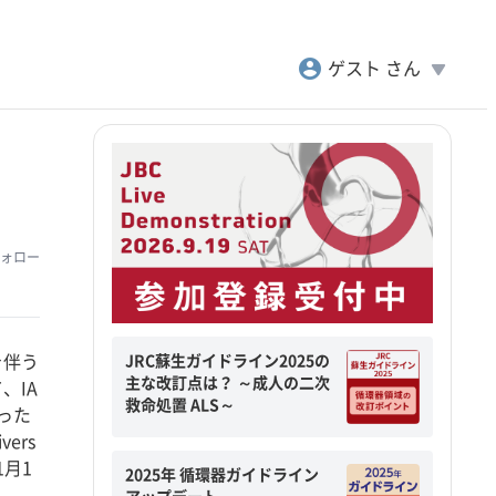
account_circle
play_arrow
ゲスト さん
ォロー
JRC蘇生ガイドライン2025の
を伴う
主な改訂点は？ ～成人の二次
、IA
救命処置 ALS～
った
vers
、1月1
2025年 循環器ガイドライン