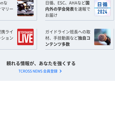
ionな
日循、ESC、AHAなど
国
サマリー
内外の学会発表
を速報で
お届け
提携ライ
ガイドライン班長への取
ーション
材、手技動画など
独自コ
ンテンツ多数
頼れる情報が、あなたを強くする
chevron_right
TCROSS NEWS 会員登録