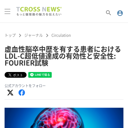
search
account_circle
keyboard_arrow_right
keyboard_arrow_right
トップ
ジャーナル
Circulation
虚血性脳卒中歴を有する患者における
LDL-C超低値達成の有効性と安全性:
FOURIER試験
公式アカウントをフォロー