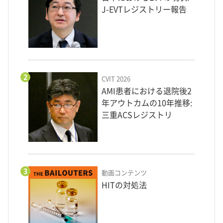
J-EVTレジストリー報告
2
CVIT 2026
AMI患者における退院後2
年アウトカムの10年推移:
三重ACSレジストリ
3
動画コンテンツ
HITの対処法