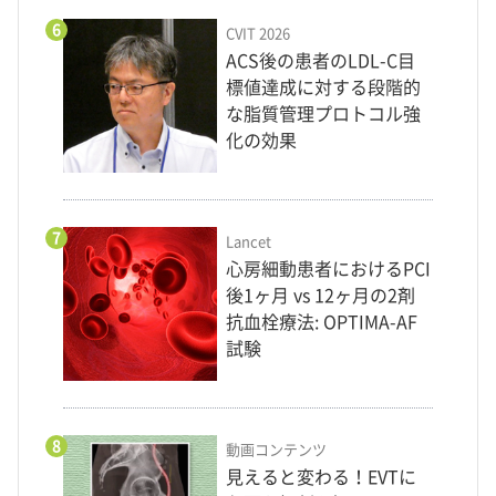
6
CVIT 2026
ACS後の患者のLDL-C目
標値達成に対する段階的
な脂質管理プロトコル強
化の効果
7
Lancet
心房細動患者におけるPCI
後1ヶ月 vs 12ヶ月の2剤
抗血栓療法: OPTIMA-AF
試験
8
動画コンテンツ
見えると変わる！EVTに