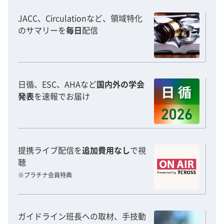
JACC、Circulationなど、領域特化
のサマリーを
毎日
配信
日循、ESC、AHAなど
国内外の学会
発表
を速報でお届け
提携ライブ配信を
追加費用なし
で視
聴
※プラチナ会員特典
ガイドライン班長への取材、手技動