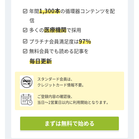
1,300本
check_box
年間
の循環器コンテンツを配
信
医療機関
check_box
多くの
で採用
97%
check_box
プラチナ会員満足度は
check_box
無料会員でも読める記事を
毎日更新
スタンダード会員は、
クレジットカード情報不要。
ご登録内容の確認後、
当日〜2営業日以内に利用開始となります。
まずは無料で始める