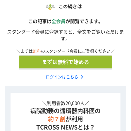
この続きは
この記事は
全会員
が閲覧できます。
スタンダード会員に登録すると、全文をご覧いただけま
す。
＼まずは
無料
のスタンダード会員にご登録ください／
まずは無料で始める
chevron_right
ログインはこちら
＼利用者数20,000人／
病院勤務の循環器内科医の
約７割
が利用
TCROSS NEWSとは？