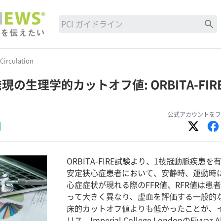
search
Circulation
の生理学的カットオフ値: ORBITA-FIR
公式アカウントをフ
ORBITA-FIRE試験より、1枝冠動脈疾患を
安定狭心症患者において、安静時、運動時
心症症状が現れる際のFFR値、RFR値は患
って大きく異なり、虚血を評価する一般的
床的カットオフ値よりも低かったことが、
リス、Imperial College LondonのFiyyaz 