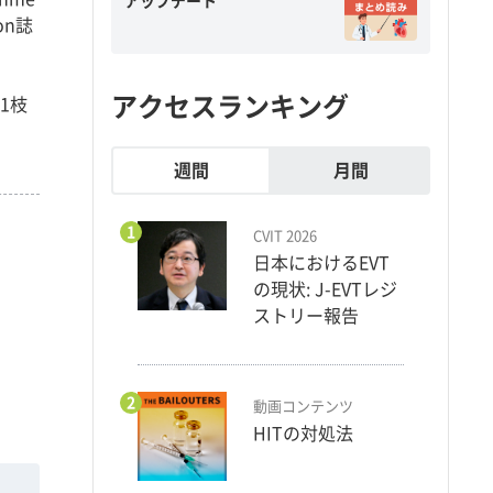
アップデート
on誌
アクセスランキング
1枝
週間
月間
1
CVIT 2026
日本におけるEVT
の現状: J-EVTレジ
ストリー報告
2
動画コンテンツ
HITの対処法