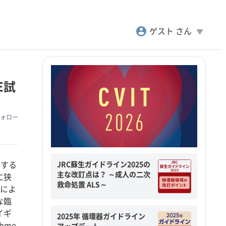
account_circle
play_arrow
ゲスト さん
E試
ォロー
JRC蘇生ガイドライン2025の
有する
主な改訂点は？ ～成人の二次
に狭
救命処置 ALS～
者によ
な臨
イギ
2025年 循環器ガイドライン
Ahme