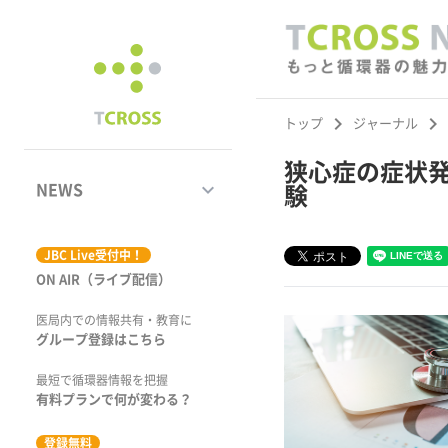
keyboard_arrow_right
keyboard_arrow_right
トップ
ジャーナル
狭心症の症状発現
keyboard_arrow_down
NEWS
験
ジャーナル
JBC Live受付中！
ON AIR（ライブ配信）
学術集会速報
医局内での情報共有・教育に
動画コンテンツ
グループ登録はこちら
市場トピックス
最短で循環器情報を把握
有料プランで何が変わる？
特集
登録無料