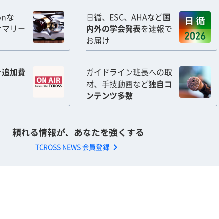
ionな
日循、ESC、AHAなど
国
サマリー
内外の学会発表
を速報で
お届け
を
追加費
ガイドライン班長への取
材、手技動画など
独自コ
ンテンツ多数
頼れる情報が、あなたを強くする
chevron_right
TCROSS NEWS 会員登録