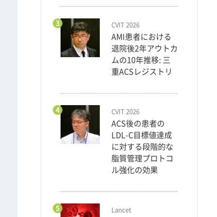
3
CVIT 2026
AMI患者における
退院後2年アウトカ
ムの10年推移: 三
重ACSレジストリ
4
CVIT 2026
ACS後の患者の
LDL-C目標値達成
に対する段階的な
脂質管理プロトコ
ル強化の効果
5
Lancet