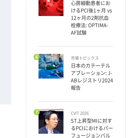
心房細動患者にお
けるPCI後1ヶ月 vs
12ヶ月の2剤抗血
栓療法: OPTIMA-
AF試験
6
市場トピックス
日本のカテーテル
アブレーション: J-
ABレジストリ2024
報告
7
CVIT 2026
ST上昇型MIに対す
るPCIにおけるパー
フュージョンバル