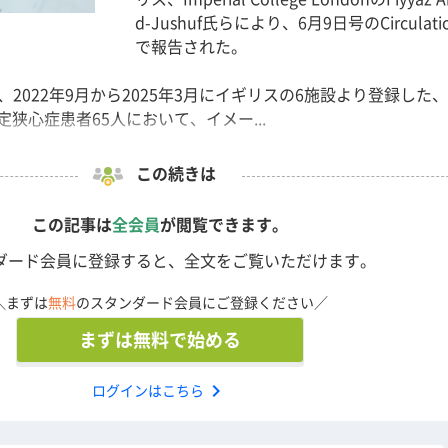
d-Jushuf氏らにより、6月9日号のCirculati
で報告された。
験では、2022年9月から2025年3月にイギリスの6施設より登録した、
狭心症患者65人において、イメー...
この続きは
この記事は
全会員
が閲覧できます。
ダード会員に登録すると、全文をご覧いただけます。
＼まずは
無料
のスタンダード会員にご登録ください／
まずは無料で始める
chevron_right
ログインはこちら