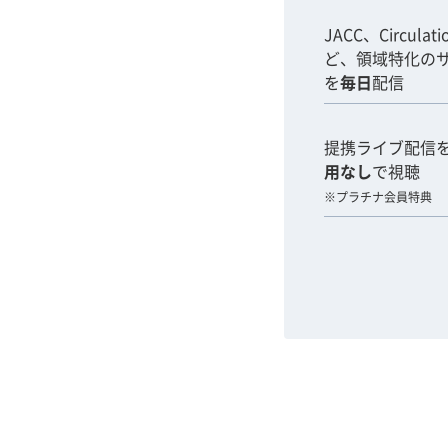
JACC、Circulat
ど、領域特化の
を
毎日
配信
提携ライブ配信
用なし
で視聴
※プラチナ会員特典