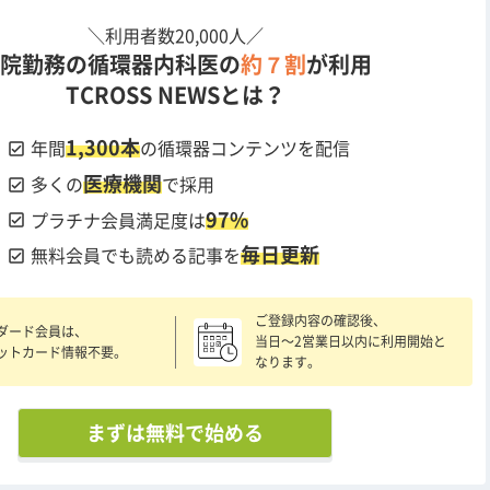
＼利用者数20,000人／
院勤務の循環器内科医の
約７割
が利用
TCROSS NEWSとは？
1,300本
check_box
年間
の循環器コンテンツを配信
医療機関
check_box
多くの
で採用
97%
check_box
プラチナ会員満足度は
毎日更新
check_box
無料会員でも読める記事を
ご登録内容の確認後、
ダード会員は、
当日〜2営業日以内に利用開始と
ットカード情報不要。
なります。
まずは無料で始める