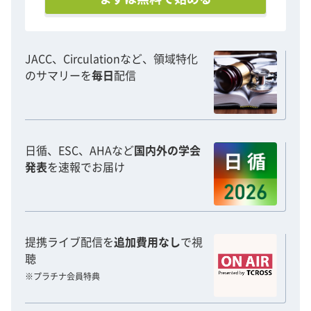
JACC、Circulationなど、領域特化
のサマリーを
毎日
配信
日循、ESC、AHAなど
国内外の学会
発表
を速報でお届け
提携ライブ配信を
追加費用なし
で視
聴
※プラチナ会員特典