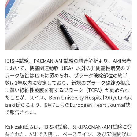
IBIS-4試験、PACMAN-AMI試験の統合解析より、AMI患者
において、梗塞関連動脈（IRA）以外の非閉塞性病変のプ
ラーク破綻は12%に認められ、プラーク破綻部位の約半
数は1年以内に安定しており、新規のプラーク破綻の根底
に薄い線維性被膜を有するプラーク（TCFA）が認められ
たことが、スイス、Bern University HospitalのRyota Kak
izaki氏らにより、6月7日号のEuropean Heart Journal誌
で報告された。
Kakizaki氏らは、IBIS-4試験、又はPACMAN-AMI試験に登
録された、AMIで入院し、ベースライン、及び52週間後に