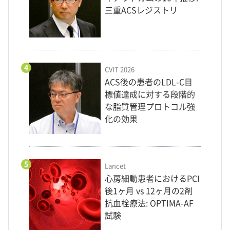
三重ACSレジストリ
4
CVIT 2026
ACS後の患者のLDL-C目
標値達成に対する段階的
な脂質管理プロトコル強
化の効果
5
Lancet
心房細動患者におけるPCI
後1ヶ月 vs 12ヶ月の2剤
抗血栓療法: OPTIMA-AF
試験