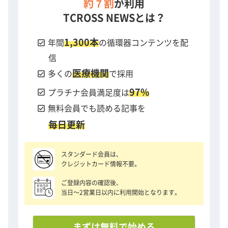
約７割
が利用
TCROSS NEWSとは？
1,300本
check_box
年間
の循環器コンテンツを配
信
医療機関
check_box
多くの
で採用
97%
check_box
プラチナ会員満足度は
check_box
無料会員でも読める記事を
毎日更新
スタンダード会員は、
クレジットカード情報不要。
ご登録内容の確認後、
当日〜2営業日以内に利用開始となります。
まずは無料で始める