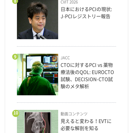
8
CVIT 2026
日本におけるPCIの現状:
J-PCIレジストリー報告
9
JACC
CTOに対するPCI vs 薬物
療法後のQOL: EUROCTO
試験、DECISION-CTO試
験のメタ解析
10
動画コンテンツ
見えると変わる！EVTに
必要な解剖を知る