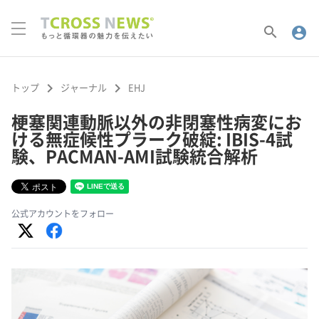
search
account_circle
keyboard_arrow_right
keyboard_arrow_right
トップ
ジャーナル
EHJ
梗塞関連動脈以外の非閉塞性病変にお
ける無症候性プラーク破綻: IBIS-4試
験、PACMAN-AMI試験統合解析
公式アカウントをフォロー