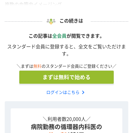
複数の血管内イメージング...
この続きは
この記事は
全会員
が閲覧できます。
スタンダード会員に登録すると、全文をご覧いただけま
す。
＼まずは
無料
のスタンダード会員にご登録ください／
まずは無料で始める
chevron_right
ログインはこちら
＼利用者数20,000人／
病院勤務の循環器内科医の