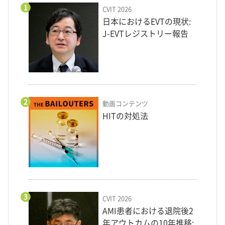
1
CVIT 2026
日本におけるEVTの現状:
J-EVTレジストリー報告
2
動画コンテンツ
HITの対処法
3
CVIT 2026
AMI患者における退院後2
年アウトカムの10年推移: