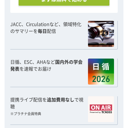
JACC、Circulationなど、領域特化
のサマリーを
毎日
配信
日循、ESC、AHAなど
国内外の学会
発表
を速報でお届け
提携ライブ配信を
追加費用なし
で視
聴
※プラチナ会員特典