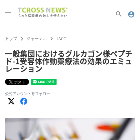
search
account_circle
keyboard_arrow_right
keyboard_arrow_right
トップ
ジャーナル
JACC
一般集団におけるグルカゴン様ペプチ
ド-1受容体作動薬療法の効果のエミュ
レーション
公式アカウントをフォロー