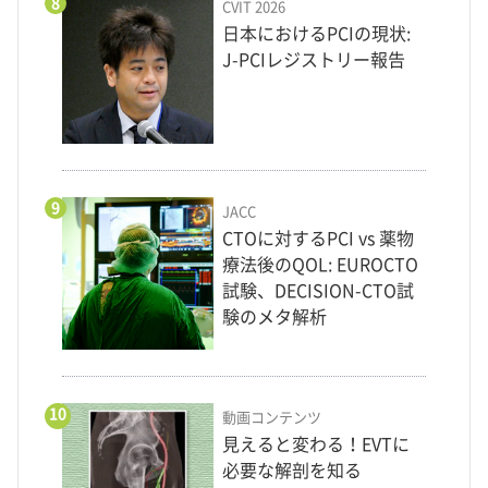
8
CVIT 2026
日本におけるPCIの現状:
J-PCIレジストリー報告
9
JACC
CTOに対するPCI vs 薬物
療法後のQOL: EUROCTO
試験、DECISION-CTO試
験のメタ解析
10
動画コンテンツ
見えると変わる！EVTに
必要な解剖を知る