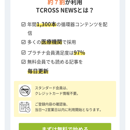
約７割
が利用
TCROSS NEWSとは？
1,300本
check_box
年間
の循環器コンテンツを配
信
医療機関
check_box
多くの
で採用
97%
check_box
プラチナ会員満足度は
check_box
無料会員でも読める記事を
毎日更新
スタンダード会員は、
クレジットカード情報不要。
ご登録内容の確認後、
当日〜2営業日以内に利用開始となります。
まずは無料で始める