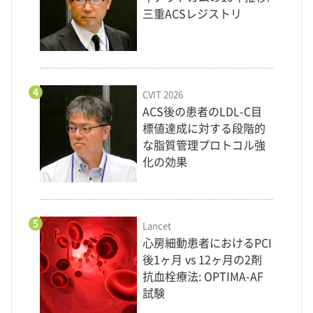
三重ACSレジストリ
4
CVIT 2026
ACS後の患者のLDL-C目
標値達成に対する段階的
な脂質管理プロトコル強
化の効果
5
Lancet
心房細動患者におけるPCI
後1ヶ月 vs 12ヶ月の2剤
抗血栓療法: OPTIMA-AF
試験