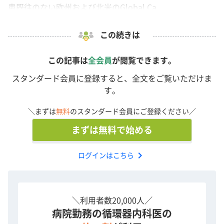
患既往のない欧州および北米のGlobal Ca...
この続きは
この記事は
全会員
が閲覧できます。
スタンダード会員に登録すると、全文をご覧いただけま
す。
＼まずは
無料
のスタンダード会員にご登録ください／
まずは無料で始める
chevron_right
ログインはこちら
＼利用者数20,000人／
病院勤務の循環器内科医の